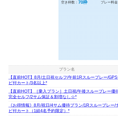
70
枠
空き枠数：
プレー料金
プラン名
【直前HOT】8月/土日祝セルフ/午前1Rスループレー/GP
ビ付カート/3名以上*
【直前HOT】［乗入プラン］土日祝/午後スループレー優待
完全セルフ/2サム保証＆割増なし☆*
《お得情報》8月/祝日/4サム優待プラン/1Rスループレー/
ビ付カート（1組4名予約限定）*