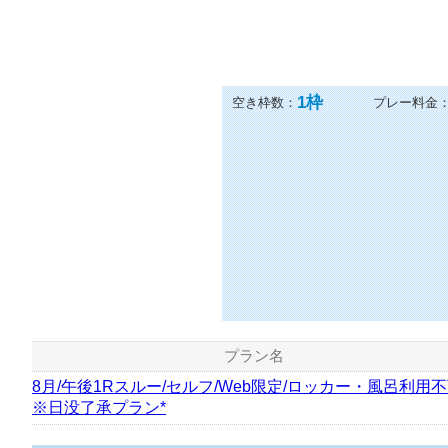
1
枠
空き枠数：
プレー料金
プラン名
8月/午後1Rスルー/セルフ/Web限定/ロッカー・風呂利用
※日没了承プラン*