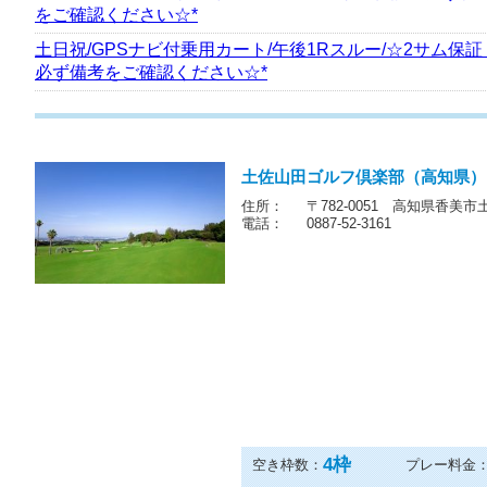
をご確認ください☆*
土日祝/GPSナビ付乗用カート/午後1Rスルー/☆2サム保証
必ず備考をご確認ください☆*
土佐山田ゴルフ倶楽部（高知県）
住所：
〒782-0051 高知県香美市
電話：
0887-52-3161
4
枠
空き枠数：
プレー料金