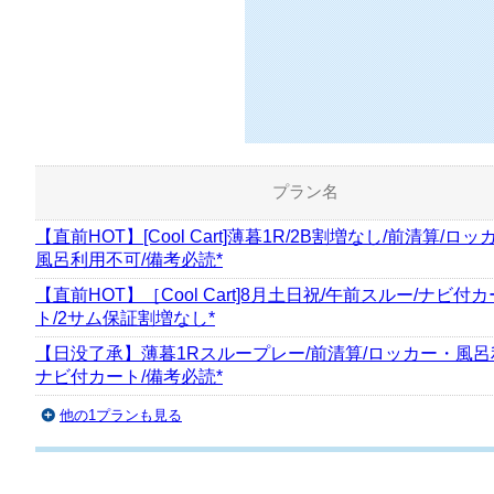
プラン名
【直前HOT】[Cool Cart]薄暮1R/2B割増なし/前清算/ロッ
風呂利用不可/備考必読*
【直前HOT】［Cool Cart]8月土日祝/午前スルー/ナビ付カ
ト/2サム保証割増なし*
【日没了承】薄暮1Rスループレー/前清算/ロッカー・風呂
ナビ付カート/備考必読*
他の1プランも見る