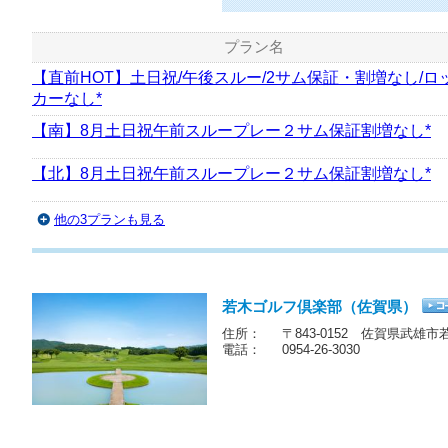
プラン名
【直前HOT】土日祝/午後スルー/2サム保証・割増なし/ロ
カーなし*
【南】8月土日祝午前スループレー２サム保証割増なし*
【北】8月土日祝午前スループレー２サム保証割増なし*
他の3プランも見る
若木ゴルフ倶楽部（佐賀県）
住所：
〒843-0152 佐賀県武雄市
電話：
0954-26-3030