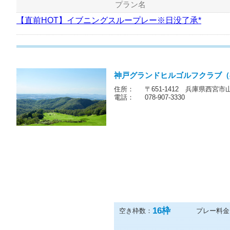
プラン名
【直前HOT】イブニングスループレー※日没了承*
神戸グランドヒルゴルフクラブ（
住所：
〒651-1412 兵庫県西宮市
電話：
078-907-3330
16
枠
空き枠数：
プレー料金