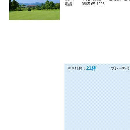
電話：
0865-65-1225
23
枠
空き枠数：
プレー料金