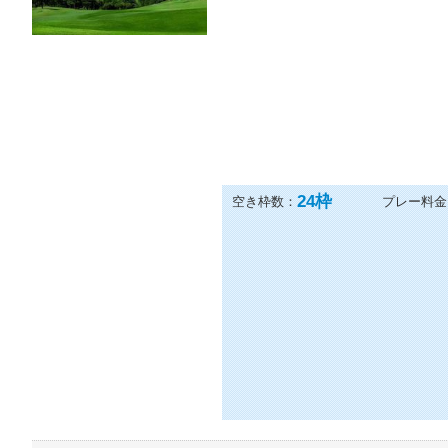
24
枠
空き枠数：
プレー料金