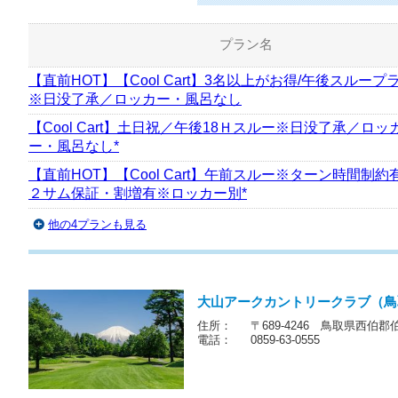
プラン名
【直前HOT】【Cool Cart】3名以上がお得/午後スループ
※日没了承／ロッカー・風呂なし
【Cool Cart】土日祝／午後18Ｈスルー※日没了承／ロッ
ー・風呂なし*
【直前HOT】【Cool Cart】午前スルー※ターン時間制約
２サム保証・割増有※ロッカー別*
他の4プランも見る
大山アークカントリークラブ（鳥
住所：
〒689-4246 鳥取県西伯郡
電話：
0859-63-0555