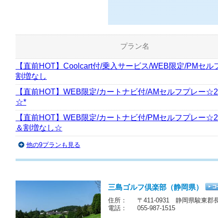
プラン名
【直前HOT】Coolcart付/乗入サービス/WEB限定/PMセルフ
割増なし
【直前HOT】WEB限定/カートナビ付/AMセルフプレー☆
☆*
【直前HOT】WEB限定/カートナビ付/PMセルフプレー☆
＆割増なし☆
他の9プランも見る
三島ゴルフ倶楽部（静岡県）
住所：
〒411-0931 静岡県駿東郡
電話：
055-987-1515