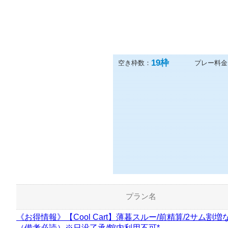
19
枠
空き枠数：
プレー料金
プラン名
《お得情報》【Cool Cart】薄暮スルー/前精算/2サム割増
（備考必読）※日没了承/館内利用不可*