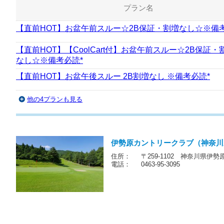
プラン名
【直前HOT】お盆午前スルー☆2B保証・割増なし☆※備考
【直前HOT】【CoolCart付】お盆午前スルー☆2B保証・
なし☆※備考必読*
【直前HOT】お盆午後スルー 2B割増なし ※備考必読*
他の4プランも見る
伊勢原カントリークラブ（神奈川
住所：
〒259-1102 神奈川県伊勢
電話：
0463-95-3095