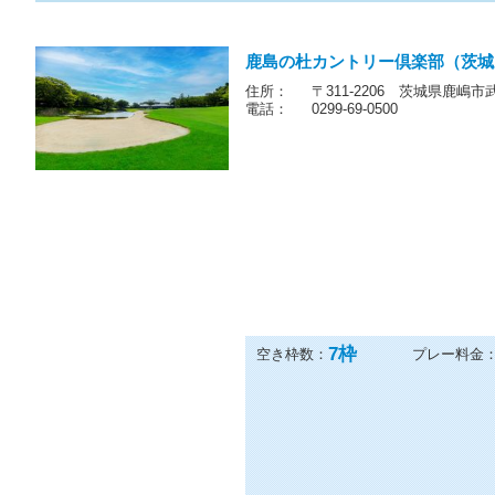
鹿島の杜カントリー倶楽部（茨城
住所：
〒311-2206 茨城県鹿嶋市武
電話：
0299-69-0500
7
枠
空き枠数：
プレー料金