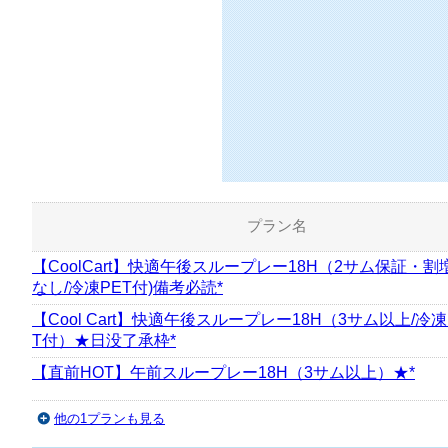
プラン名
【CoolCart】快適午後スループレー18H（2サム保証・割
なし/冷凍PET付)備考必読*
【Cool Cart】快適午後スループレー18H（3サム以上/冷凍
T付）★日没了承枠*
【直前HOT】午前スループレー18H（3サム以上）★*
他の1プランも見る