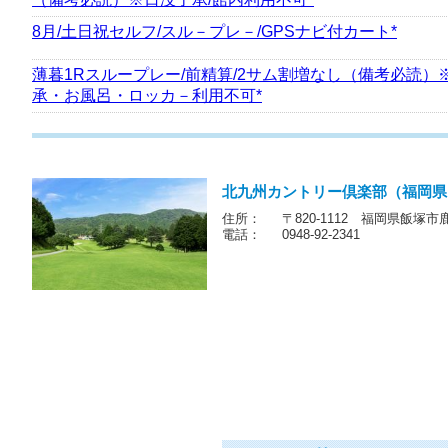
8月/土日祝セルフ/スル－プレ－/GPSナビ付カート*
薄暮1Rスループレー/前精算/2サム割増なし（備考必読）
承・お風呂・ロッカ－利用不可*
北九州カントリー倶楽部（福岡県
住所：
〒820-1112 福岡県飯塚市
電話：
0948-92-2341