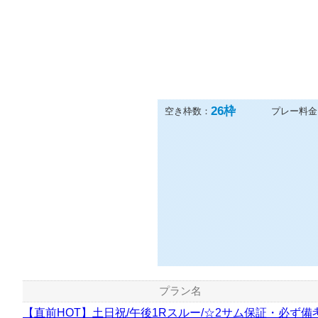
26
枠
空き枠数：
プレー料金
プラン名
【直前HOT】土日祝/午後1Rスルー/☆2サム保証・必ず備