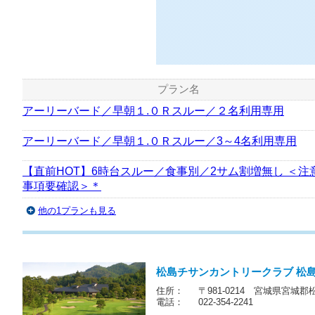
プラン名
アーリーバード／早朝１.０Ｒスルー／２名利用専用
アーリーバード／早朝１.０Ｒスルー／3～4名利用専用
【直前HOT】6時台スルー／食事別／2サム割増無し ＜注
事項要確認＞＊
他の1プランも見る
松島チサンカントリークラブ 松
住所：
〒981-0214 宮城県宮城
電話：
022-354-2241