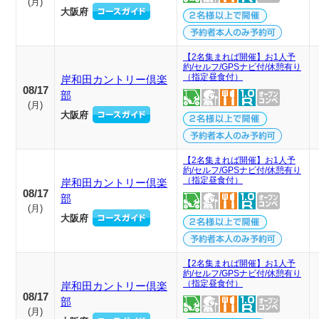
(
月
)
大阪府
【2名集まれば開催】お1人予
約/セルフ/GPSナビ付/休憩有り
（指定昼食付）
岸和田カントリー倶楽
08/17
部
(
月
)
大阪府
【2名集まれば開催】お1人予
約/セルフ/GPSナビ付/休憩有り
（指定昼食付）
岸和田カントリー倶楽
08/17
部
(
月
)
大阪府
【2名集まれば開催】お1人予
約/セルフ/GPSナビ付/休憩有り
（指定昼食付）
岸和田カントリー倶楽
08/17
部
(
月
)