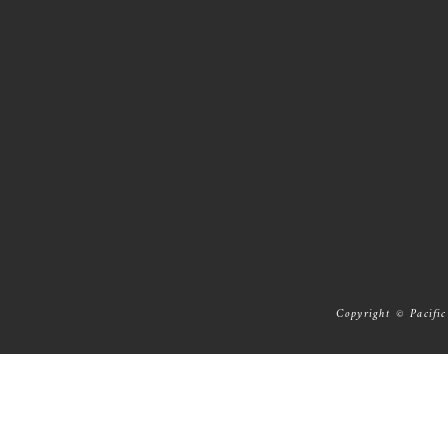
Copyright © Pacific