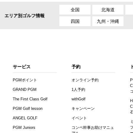
全国
北海道
エリア別ゴルフ情報
四国
九州・沖縄
サービス
予約
PGMポイント
オンライン予約
P
C
GRAND PGM
1人予約
The First Class Golf
withGolf
H
C
PGM Golf lesson
キャンペーン
ANGEL GOLF
イベント
PGM Juniors
コンペ幹事お助けマニュ