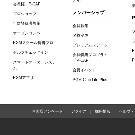
アル
会員権・P-CAP
メンバーシップ
プロショップ
年次登録者募集
会員募集
オープンコンペ
名義変更
PGMスクール提携プロ
プレミアムステージ
セルフチェックイン
会員特典プログラム
「P-CAP」
スマートオーダーシステ
ム
会員イベント
PGMアプリ
PGM Club Life Plus
お客様アンケート
アクセス
採用情報
ヘルプ・