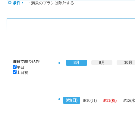
条件：
・満員のプランは除外する
8月
9月
10月
平日
土日祝
8/9(日)
8/10(月)
8/11(祝)
8/12(水