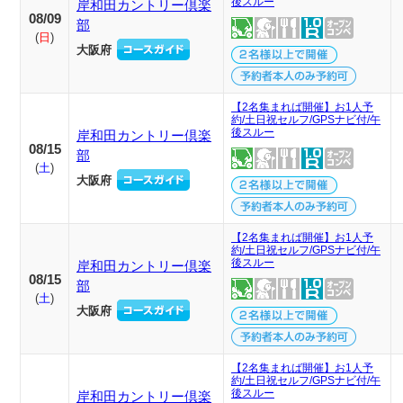
後スルー
岸和田カントリー倶楽
08/09
部
(
日
)
大阪府
【2名集まれば開催】お1人予
約/土日祝セルフ/GPSナビ付/午
後スルー
岸和田カントリー倶楽
08/15
部
(
土
)
大阪府
【2名集まれば開催】お1人予
約/土日祝セルフ/GPSナビ付/午
後スルー
岸和田カントリー倶楽
08/15
部
(
土
)
大阪府
【2名集まれば開催】お1人予
約/土日祝セルフ/GPSナビ付/午
後スルー
岸和田カントリー倶楽