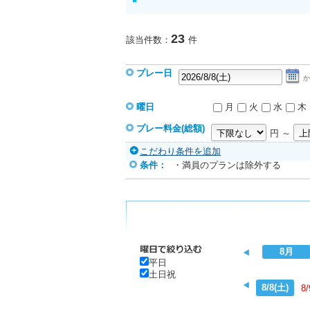
23
該当件数：
件
プレー日
か
曜日
月
火
水
木
プレー料金(総額)
円 ～
こだわり条件を追加
条件：
・満員のプランは除外する
8月
平日
土日祝
8/8(土)
8/