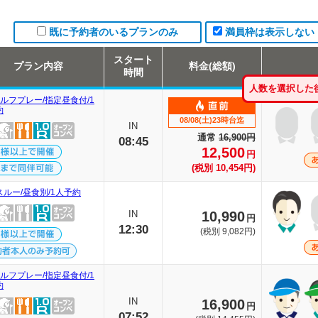
既に予約者のいるプランのみ
満員枠は表示しない
スタート
プラン内容
料金(総額)
時間
人数を選択した
ルフプレー/指定昼食付/1
約
08/08(土)23時台迄
IN
通常
16,900円
08:45
12,500
円
(税別 10,454円)
スルー/昼食別/1人予約
IN
10,990
円
12:30
(税別 9,082円)
ルフプレー/指定昼食付/1
約
IN
16,900
円
07:52