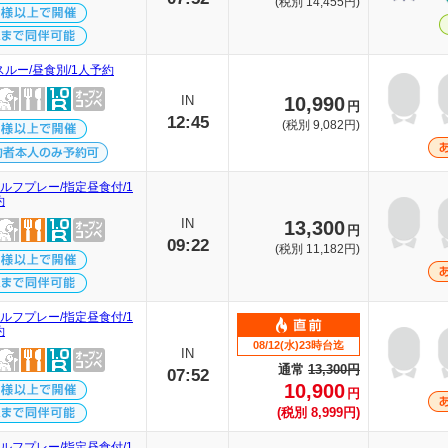
(税別 14,455円)
スルー/昼食別/1人予約
IN
10,990
円
12:45
(税別 9,082円)
ルフプレー/指定昼食付/1
約
IN
13,300
円
09:22
(税別 11,182円)
ルフプレー/指定昼食付/1
約
08/12(水)23時台迄
IN
通常
13,300円
07:52
10,900
円
(税別 8,999円)
ルフプレー/指定昼食付/1