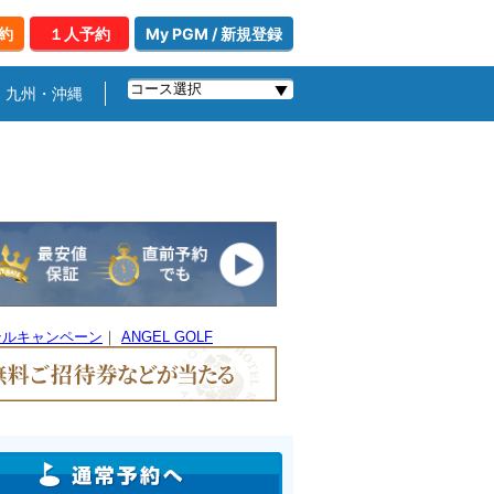
約
１人予約
My PGM / 新規登録
九州・沖縄
テルキャンペーン
｜
ANGEL GOLF