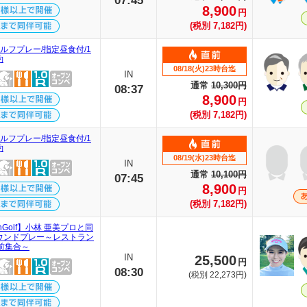
07:45
8,900
円
(税別 7,182円)
ルフプレー/指定昼食付/1
約
08/18(火)23時台迄
IN
通常
10,300円
08:37
8,900
円
(税別 7,182円)
ルフプレー/指定昼食付/1
約
08/19(水)23時台迄
IN
通常
10,100円
07:45
8,900
円
(税別 7,182円)
thGolf】小林 亜美プロと同
ウンドプレー～レストラン
分前集合～
IN
25,500
円
08:30
(税別 22,273円)