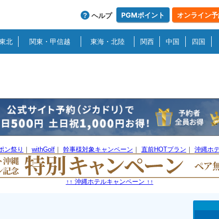
PGMポイント
オンライン予
ヘルプ
東北
関東・甲信越
東海・北陸
関西
中国
四国
ーポン祭り
｜
withGolf
｜
幹事様対象キャンペーン
｜
直前HOTプラン
｜
沖縄ホ
↑↑ 沖縄ホテルキャンペーン ↑↑