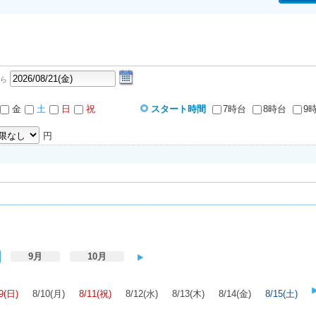
ら
金
土
日
祝
スタート時間
7時台
8時台
9
円
9月
10月
9(日)
8/10(月)
8/11(祝)
8/12(水)
8/13(木)
8/14(金)
8/15(土)