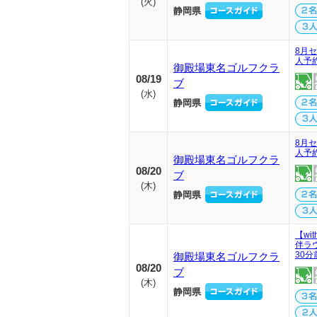
(
火
)
静岡県
8月セ
人予
御殿場東名ゴルフクラ
08/19
ブ
(
水
)
静岡県
8月セ
人予
御殿場東名ゴルフクラ
08/20
ブ
(
木
)
静岡県
【wi
伴ラ
30
御殿場東名ゴルフクラ
08/20
ブ
(
木
)
静岡県