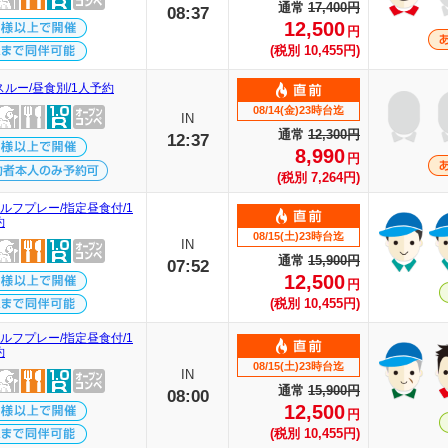
通常
17,400円
08:37
12,500
円
(税別 10,455円)
スルー/昼食別/1人予約
08/14(金)23時台迄
IN
通常
12,300円
12:37
8,990
円
(税別 7,264円)
ルフプレー/指定昼食付/1
約
08/15(土)23時台迄
IN
通常
15,900円
07:52
12,500
円
(税別 10,455円)
ルフプレー/指定昼食付/1
約
08/15(土)23時台迄
IN
通常
15,900円
08:00
12,500
円
(税別 10,455円)