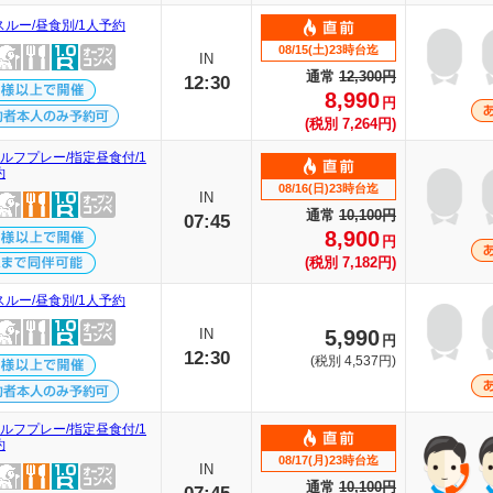
スルー/昼食別/1人予約
08/15(土)23時台迄
IN
通常
12,300円
12:30
8,990
円
(税別 7,264円)
ルフプレー/指定昼食付/1
約
08/16(日)23時台迄
IN
通常
10,100円
07:45
8,900
円
(税別 7,182円)
スルー/昼食別/1人予約
IN
5,990
円
12:30
(税別 4,537円)
ルフプレー/指定昼食付/1
約
08/17(月)23時台迄
IN
通常
10,100円