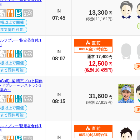
約
IN
13,300
円
07:45
(税別 11,182円)
ルフプレー/指定昼食付/1
約
08/14(金)23時台迄
IN
通常
17,400円
08:07
12,500
円
(税別 10,455円)
thGolf】柴 晴恵プロと同伴
ンドプレー～レストラン3
前集合～
IN
31,600
円
08:15
(税別 27,819円)
ルフプレー/指定昼食付/1
約
08/14(金)23時台迄
IN