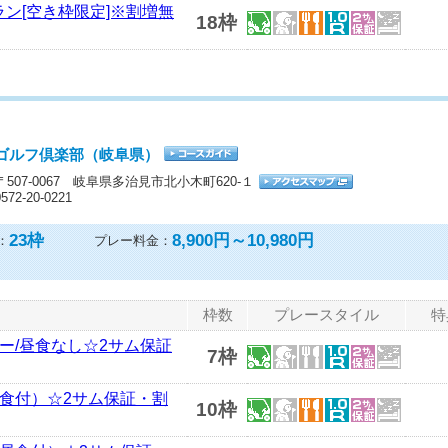
ラン[空き枠限定]※割増無
18枠
ゴルフ倶楽部（岐阜県）
〒507-0067 岐阜県多治見市北小木町620-１
0572-20-0221
23
枠
8,900円～10,980円
：
プレー料金：
枠数
プレースタイル
特
ルー/昼食なし☆2サム保証
7枠
昼食付）☆2サム保証・割
10枠