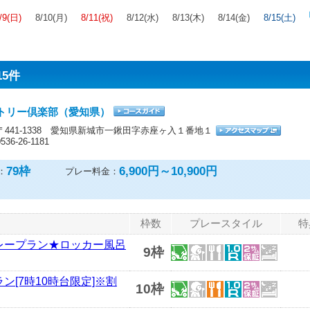
/9(日)
8/10(月)
8/11(祝)
8/12(水)
8/13(木)
8/14(金)
8/15(土)
15件
トリー倶楽部（愛知県）
〒441-1338 愛知県新城市一鍬田字赤座ヶ入１番地１
0536-26-1181
79
枠
6,900円～10,900円
：
プレー料金：
枠数
プレースタイル
特
プレープラン★ロッカー風呂
9枠
ン[7時10時台限定]※割
10枠