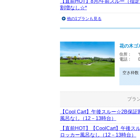
【直前HOT】8月/午前スルー（指
割増なし☆*
他の1プランも見る
花の木ゴ
住所：
電話：
空き枠数
プラ
【Cool Cart】午後スルー☆2B
風呂なし（12－13時台）
【直前HOT】【CoolCart】午後
ロッカー風呂なし（12－13時台）