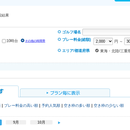
索結果
ゴルフ場名
プレー料金(総額)
10時台
その他の時間帯
円 ～
エリア/都道府県
東海・北陸/三重県
順
|
プレー料金の高い順
|
予約人気順
|
空き枠の多い順
|
空き枠の少ない順
9月
10月