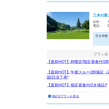
三木の里
住所：
電話：
空き枠数
プラン名
【直前HOT】枠限定/指定昼食付/2B
【直前HOT】午後スルー/2B保証（
認/日没了承*
【直前HOT】指定昼食付/2Ｂ保証/*
他の1プランも見る