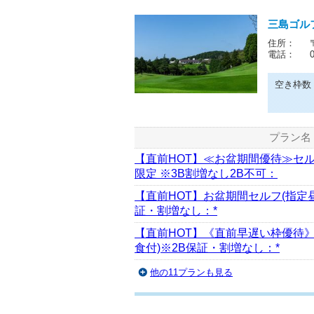
三島ゴル
住所：
電話：
空き枠数
プラン名
【直前HOT】≪お盆期間優待≫セ
限定 ※3B割増なし2B不可：
【直前HOT】お盆期間セルフ(指定
証・割増なし：*
【直前HOT】《直前早遅い枠優待
食付)※2B保証・割増なし：*
他の11プランも見る