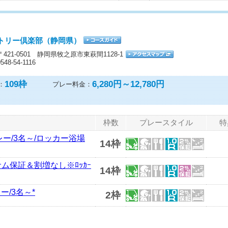
トリー倶楽部（静岡県）
〒421-0501 静岡県牧之原市東萩間1128-1
0548-54-1116
109
枠
6,280円～12,780円
：
プレー料金：
枠数
プレースタイル
特
ー/3名～/ロッカー浴場
14枠
サム保証＆割増なし※ﾛｯｶｰ
14枠
/3名～*
2枠