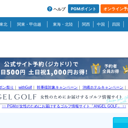
PGMポイント
オンライン予
ヘルプ
東北
関東・甲信越
東海・北陸
関西
中国
四国
ーポン祭り
｜
withGolf
｜
幹事様対象キャンペーン
｜
沖縄ホテルキャンペーン
↑↑ PGMが女性のためにお届けするゴルフ情報サイト「ANGEL GOLF」 ↑↑