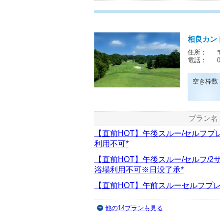
相良カン
住所：
電話：
空き枠数
プラン名
【直前HOT】午後スルー/セルフプレ
利用不可*
【直前HOT】午後スルー/セルフ/2
浴場利用不可※日没了承*
【直前HOT】午前スルーセルフプレー
他の14プランも見る