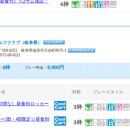
定昼食付）☆2サム保証・
4枠
ルフクラブ（岐阜県）
〒509-6251 岐阜県瑞浪市日吉町8675-1
0572-68-9111
6
枠
9,900円
：
プレー料金：
ン名
枠数
プレースタイル
保証割増なし昼食別ロッカー
3枠
スルー3B・4B限定☆昼食別
3枠