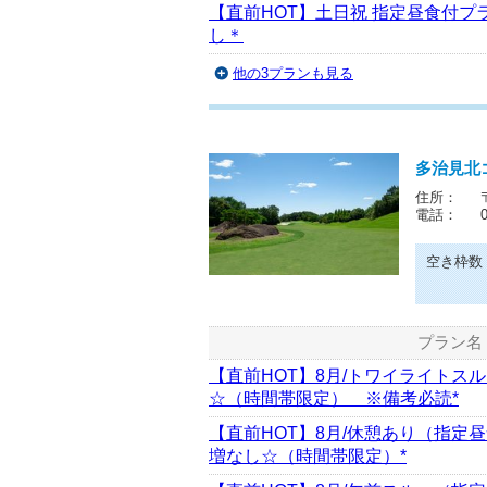
【直前HOT】土日祝 指定昼食付プ
し＊
他の3プランも見る
多治見北
住所：
電話：
空き枠数
プラン名
【直前HOT】8月/トワイライトス
☆（時間帯限定） ※備考必読*
【直前HOT】8月/休憩あり（指定
増なし☆（時間帯限定）*