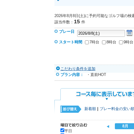
2026年8月8日(土)に予約可能なゴルフ場
の検
15
該当件数：
件
プレー日
スタート時間
7時台
8時台
9時台
こだわり条件を追加
プラン内容：
・直前HOT
新着順
|
プレー料金の安い
8月
平日