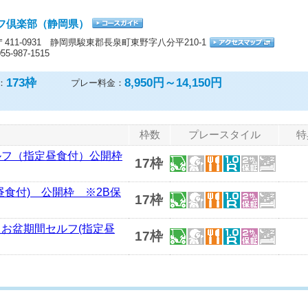
フ倶楽部（静岡県）
〒411-0931 静岡県駿東郡長泉町東野字八分平210-1
055-987-1515
173
枠
8,950円～14,150円
：
プレー料金：
枠数
プレースタイル
特
ルフ（指定昼食付）公開枠
17枠
昼食付) 公開枠 ※2B保
17枠
》お盆期間セルフ(指定昼
17枠