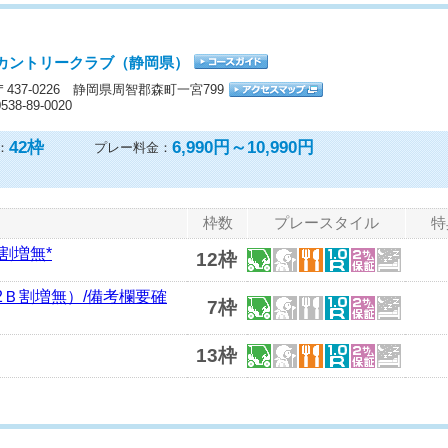
カントリークラブ（静岡県）
〒437-0226 静岡県周智郡森町一宮799
0538-89-0020
42
枠
6,990円～10,990円
：
プレー料金：
枠数
プレースタイル
特
割増無*
12枠
2Ｂ割増無）/備考欄要確
7枠
13枠