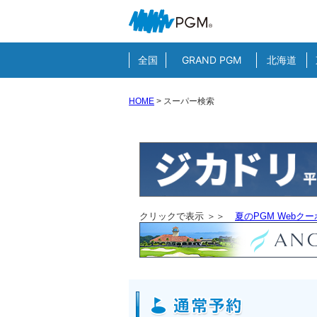
全国
GRAND PGM
北海道
HOME
>
スーパー検索
クリックで表示 ＞＞
夏のPGM Webク