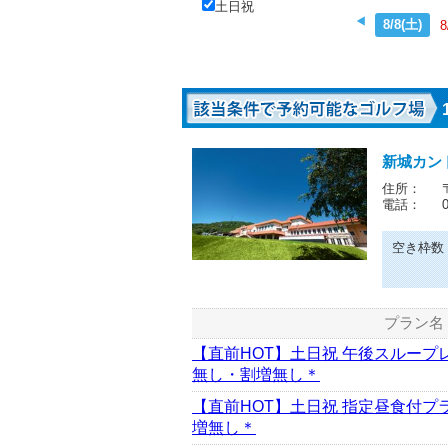
土日祝
8/8(土)
8
新城カン
住所：
電話：
空き枠数
プラン名
【直前HOT】土日祝 午後スルー
無し・割増無し＊
【直前HOT】土日祝 指定昼食付プラ
増無し＊