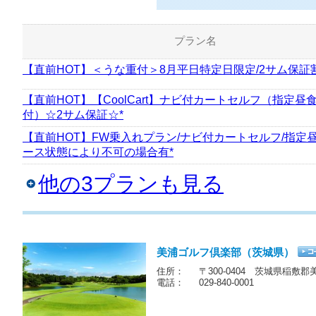
プラン名
【直前HOT】＜うな重付＞8月平日特定日限定/2サム保証
【直前HOT】【CoolCart】ナビ付カートセルフ（指定昼
付）☆2サム保証☆*
【直前HOT】FW乗入れプラン/ナビ付カートセルフ/指定昼
ース状態により不可の場合有*
他の3プランも見る
美浦ゴルフ倶楽部（茨城県）
住所：
〒300-0404 茨城県稲敷郡
電話：
029-840-0001