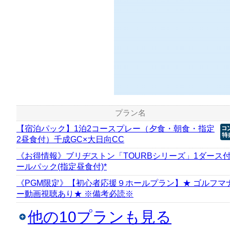
プラン名
【宿泊パック】1泊2コースプレー（夕食・朝食・指定
2昼食付）千成GC×大日向CC
《お得情報》ブリヂストン「TOURBシリーズ」1ダース付
ールパック(指定昼食付)*
《PGM限定》【初心者応援９ホールプラン】★ ゴルフマ
ー動画視聴あり★ ※備考必読※