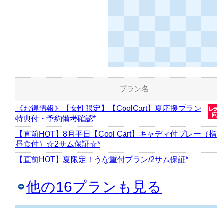
プラン名
《お得情報》【女性限定】【CoolCart】夏応援プラン
特典付・予約備考確認*
【直前HOT】8月平日【Cool Cart】キャディ付プレー（
昼食付）☆2サム保証☆*
【直前HOT】夏限定！うな重付プラン/2サム保証*
他の16プランも見る