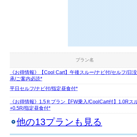
プラン名
《お得情報》【Cool Cart】午後スルー/ナビ付/セルフ/日
承/ご案内必読*
平日セルフ/ナビ付/指定昼食付*
《お得情報》1.5Ｒプラン【FW乗入/CoolCart付】1.0Rス
+0.5R/指定昼食付*
他の13プランも見る