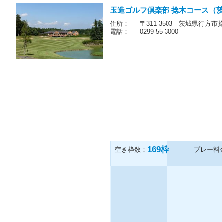
玉造ゴルフ倶楽部 捻木コース（
住所：
〒311-3503 茨城県行方市捻
電話：
0299-55-3000
169
枠
空き枠数：
プレー料