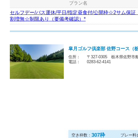
プラン名
セルフデー/バス運休/平日/指定昼食付/公開枠☆2サム保証
割増無☆制限あり（要備考確認）*
皐月ゴルフ倶楽部 佐野コース（
住所：
〒327-0305 栃木県佐野市船
電話：
0283-62-4141