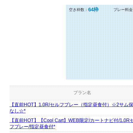
64
枠
空き枠数：
プレー料金
プラン名
【直前HOT】1.0R/セルフプレー（指定昼食付）☆2サム
なし☆*
【直前HOT】【Cool Cart】WEB限定/カートナビ付/1.0R