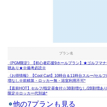
プラン名
《PGM限定》【初心者応援9ホールプラン】★ゴルフマナ
聴あり★※備考必読※
《お得情報》【Cool Cart】10時台＆11時台スルー/セルフ
増なし※前精算・ロッカー無・浴室利用不可*
【直前HOT】セルフ/指定昼食付☆3B割増なし/2B割増あ
限定※ロッカー代別途*