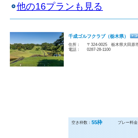
定2昼食付)大日向CC×千成CG
他の16プランも見る
千成ゴルフクラブ（栃木県）
住所：
〒324-0025 栃木県大田原
電話：
0287-28-1100
55
枠
空き枠数：
プレー料金