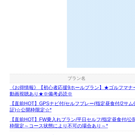
307
枠
空き枠数：
プレー料
プラン名
《お得情報》【初心者応援9ホールプラン】★ゴルフマナ
動画視聴あり★※備考必読※
【直前HOT】GPSナビ付/セルフプレー(指定昼食付/2サム
証)☆公開枠限定☆*
【直前HOT】FW乗入れプラン/平日セルフ/指定昼食付/公