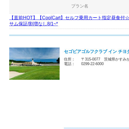
プラン名
【直前HOT】【CoolCart】セルフ乗用カート指定昼食付☆
サム保証/割増なし8/1~*
セゴビアゴルフクラブ イン チヨ
住所：
〒315-0077 茨城県かすみ
電話：
0299-22-6000