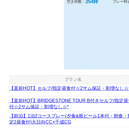
254
枠
空き枠数：
プレー料
プラン名
【直前HOT】セルフ/指定昼食付☆2サム保証・割増なし☆
【直前HOT】BRIDGESTONE TOUR B付きセルフ/指定
付☆2サム保証・割増なし☆*
【前泊】1泊2コースプレー(夕食&瓶ビール1本付・朝食・