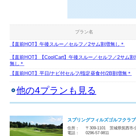
プラン名
【直前HOT】午後スルー／セルフ／2サム割増無し＊
【直前HOT】【CoolCart】午後スルー／セルフ／2サム割
無し＊
【直前HOT】平日/ナビ付セルフ/指定昼食付/2B割増無＊
他の4プランも見る
スプリングフィルズゴルフクラブ