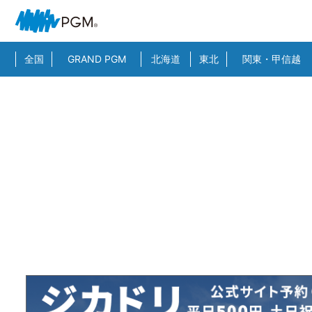
全国
GRAND PGM
北海道
東北
関東・甲信越
HOME
>
スーパー検索