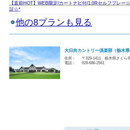
フプレー/指定昼食付*
【直前HOT】WEB限定/カートナビ付/1.0Rセルフプレー
証☆*
他の8プランも見る
大日向カントリー倶楽部（栃木県
住所：
〒329-1411 栃木県さくら市
電話：
028-686-2561