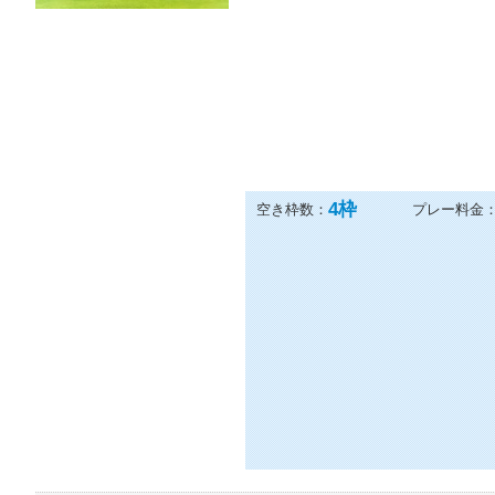
4
枠
空き枠数：
プレー料金