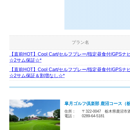
プラン名
【直前HOT】Cool Cart/セルフプレー/指定昼食付/GPSナ
☆2サム保証☆*
【直前HOT】Cool Cart/セルフプレー/指定昼食付/GPSナ
☆2サム保証＆割増なし☆*
皐月ゴルフ倶楽部 鹿沼コース（
住所：
〒322-0047 栃木県鹿沼市酒
電話：
0289-64-5181