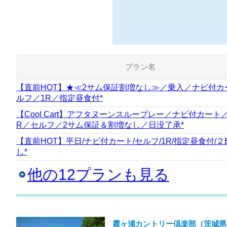
プラン名
【直前HOT】★≪2サム保証割増なし≫／乗入／ナビ付カ
ルフ／1R／指定昼食付*
【Cool Cart】アフタヌーンスループレー／ナビ付カート／
R／セルフ／2サム保証＆割増なし／日没了承*
【直前HOT】平日/ナビ付カート/セルフ/1R/指定昼食付/
し*
他の12プランも見る