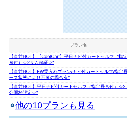
プラン名
【直前HOT】【CoolCart】平日ナビ付カートセルフ（指
食付）☆2サム保証☆*
【直前HOT】FW乗入れプラン/ナビ付カートセルフ/指定昼
ース状態により不可の場合有*
【直前HOT】平日ナビ付カートセルフ（指定昼食付）☆2
公開枠限定☆*
他の10プランも見る