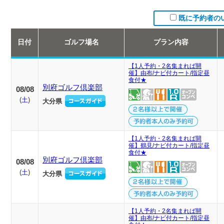
既に予約者の
日付
ゴルフ場名
プラン内容
【1人予約・2名集まれば開
催】由布/ナビ付カート/指定昼
食付★
別府ゴルフ倶楽部
08/08
(
土
)
大分県
【1人予約・2名集まれば開
催】鶴見/ナビ付カート/指定昼
食付★
別府ゴルフ倶楽部
08/08
(
土
)
大分県
【1人予約・2名集まれば開
催】由布/ナビ付カート/指定昼