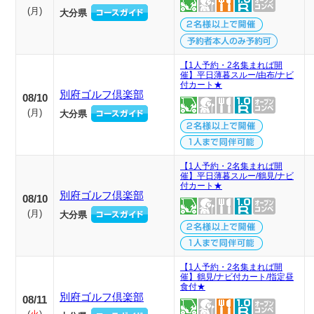
(
月
)
大分県
【1人予約・2名集まれば開
催】平日薄暮スルー/由布/ナビ
付カート★
別府ゴルフ倶楽部
08/10
(
月
)
大分県
【1人予約・2名集まれば開
催】平日薄暮スルー/鶴見/ナビ
付カート★
別府ゴルフ倶楽部
08/10
(
月
)
大分県
【1人予約・2名集まれば開
催】鶴見/ナビ付カート/指定昼
食付★
別府ゴルフ倶楽部
08/11