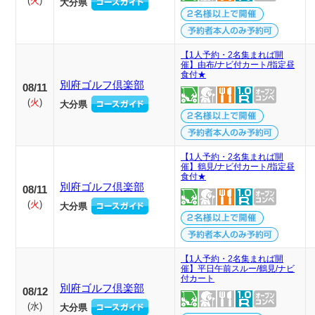
(
火
)
大分県
【1人予約・2名集まれば開
催】由布/ナビ付カート/指定昼
食付★
別府ゴルフ倶楽部
08/11
(
火
)
大分県
【1人予約・2名集まれば開
催】鶴見/ナビ付カート/指定昼
食付★
別府ゴルフ倶楽部
08/11
(
火
)
大分県
【1人予約・2名集まれば開
催】平日午前スルー/鶴見/ナビ
付カート
別府ゴルフ倶楽部
08/12
(
水
)
大分県