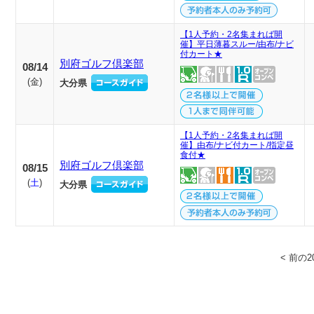
【1人予約・2名集まれば開
催】平日薄暮スルー/由布/ナビ
付カート★
別府ゴルフ倶楽部
08/14
(
金
)
大分県
【1人予約・2名集まれば開
催】由布/ナビ付カート/指定昼
食付★
別府ゴルフ倶楽部
08/15
(
土
)
大分県
< 前の