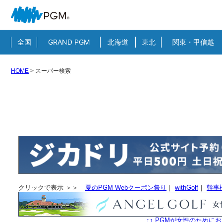
全国
GRAND PGM
北海道
東北
関東・甲信越
HOME
>
スーパー検索
クリックで表示 ＞＞
夏のPGM Webクーポン祭り
｜
withGolf
｜
幹事
↑↑ PGMが女性のためにお