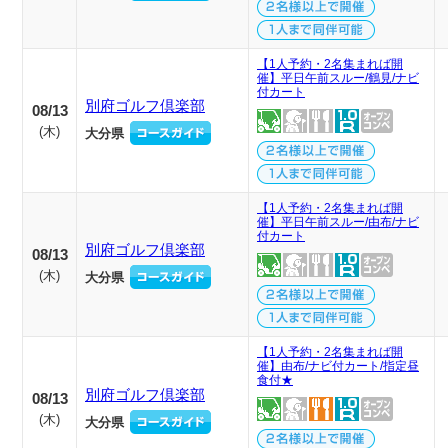
【1人予約・2名集まれば開
催】平日午前スルー/鶴見/ナビ
付カート
別府ゴルフ倶楽部
08/13
(
木
)
大分県
【1人予約・2名集まれば開
催】平日午前スルー/由布/ナビ
付カート
別府ゴルフ倶楽部
08/13
(
木
)
大分県
【1人予約・2名集まれば開
催】由布/ナビ付カート/指定昼
食付★
別府ゴルフ倶楽部
08/13
(
木
)
大分県