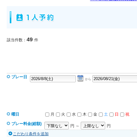
49
該当件数：
件
プレー日
から
曜日
月
火
水
木
金
土
日
祝
プレー料金(総額)
円 ～
円
こだわり条件を追加