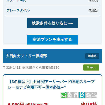
スタート時間
未設定
プレースタイル
未設定
検索条件を絞り込む
宿泊プランを表示する
大日向カントリー倶楽部
〒329-1411
栃木県さくら市鷲宿3880
MAP
【3名様以上】土日祝/アーリーバード/早朝スループ
レー※ナビ利用不可～備考必読～*
6,980円
残り5枠