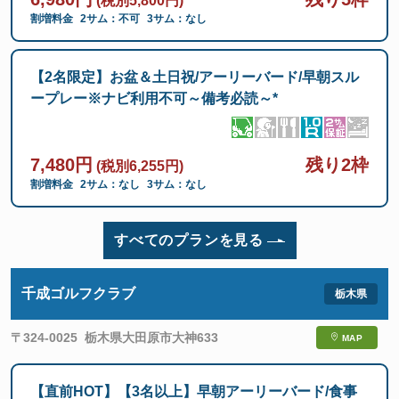
(税別5,800円)
割増料金
2サム：不可
3サム：なし
【2名限定】お盆＆土日祝/アーリーバード/早朝スル
ープレー※ナビ利用不可～備考必読～*
7,480円
残り2枠
(税別6,255円)
割増料金
2サム：なし
3サム：なし
すべてのプランを見る
千成ゴルフクラブ
〒324-0025
栃木県大田原市大神633
MAP
【直前HOT】【3名以上】早朝アーリーバード/食事