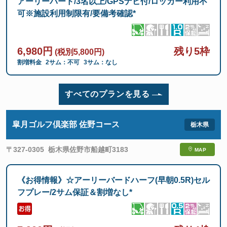
アーリーバード/3名以上/GPSナビ付/ロッカー利用不
可※施設利用制限有/要備考確認*
6,980円
残り5枠
(税別5,800円)
割増料金
2サム：不可
3サム：なし
すべてのプランを見る
皐月ゴルフ倶楽部 佐野コース
〒327-0305
栃木県佐野市船越町3183
MAP
《お得情報》☆アーリーバードハーフ(早朝0.5R)セル
フプレー/2サム保証＆割増なし*