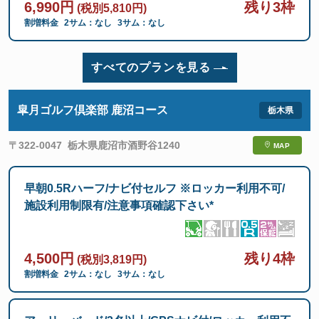
6,990円
残り3枠
(税別5,810円)
割増料金
2サム：なし
3サム：なし
すべてのプランを見る
皐月ゴルフ倶楽部 鹿沼コース
〒322-0047
栃木県鹿沼市酒野谷1240
MAP
早朝0.5Rハーフ/ナビ付セルフ ※ロッカー利用不可/
施設利用制限有/注意事項確認下さい*
4,500円
残り4枠
(税別3,819円)
割増料金
2サム：なし
3サム：なし