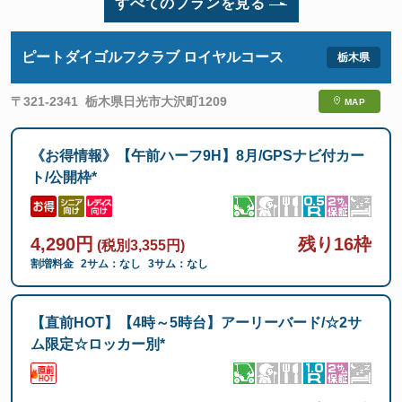
すべてのプランを見る
ピートダイゴルフクラブ ロイヤルコース
〒321-2341
栃木県日光市大沢町1209
MAP
《お得情報》【午前ハーフ9H】8月/GPSナビ付カー
ト/公開枠*
4,290円
残り16枠
(税別3,355円)
割増料金
2サム：なし
3サム：なし
【直前HOT】【4時～5時台】アーリーバード/☆2サ
ム限定☆ロッカー別*