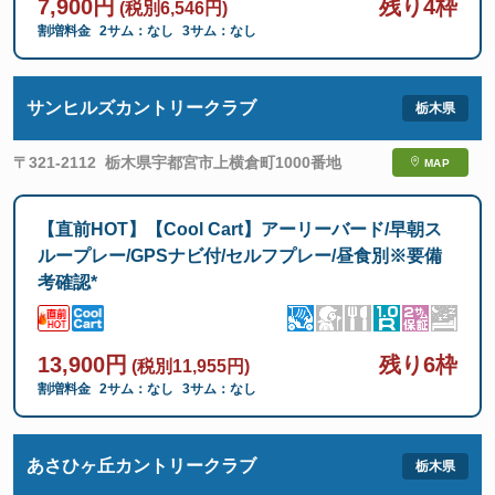
7,900円
残り4枠
(税別6,546円)
割増料金
2サム：なし
3サム：なし
サンヒルズカントリークラブ
〒321-2112
栃木県宇都宮市上横倉町1000番地
MAP
【直前HOT】【Cool Cart】アーリーバード/早朝ス
ループレー/GPSナビ付/セルフプレー/昼食別※要備
考確認*
13,900円
残り6枠
(税別11,955円)
割増料金
2サム：なし
3サム：なし
あさひヶ丘カントリークラブ