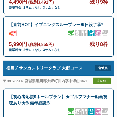
4,490円
残り9枠
(税別3,491円)
割増料金
2サム：なし
3サム：なし
【直前HOT】イブニングスループレー※日没了承*
5,990円
残り8枠
(税別4,855円)
割増料金
2サム：なし
3サム：なし
松島チサンカントリークラブ 大郷コース
〒981-3514
宮城県黒川郡大郷町川内字中埣山84-1
MAP
【初心者応援9ホールプラン】★ゴルフマナー動画視
聴あり★※備考必読※