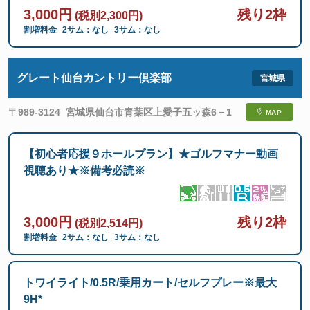
3,000円
残り2枠
(税別2,300円)
割増料金
2サム：なし
3サム：なし
グレート仙台カントリー倶楽部
〒989-3124
宮城県仙台市青葉区上愛子五ッ森6－1
MAP
【初心者応援９ホールプラン】★ゴルフマナー動画
視聴あり★※備考必読※
3,000円
残り2枠
(税別2,514円)
割増料金
2サム：なし
3サム：なし
トワイライト/0.5R/乗用カート/セルフプレー※最大
9H*