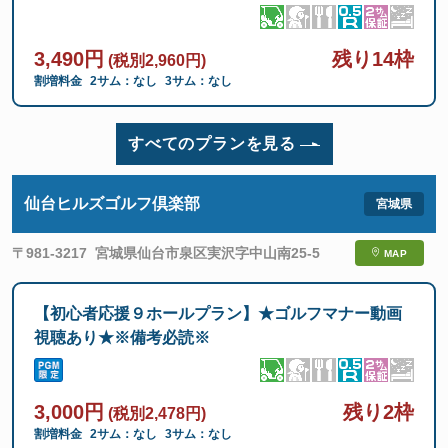
3,490円
残り14枠
(税別2,960円)
割増料金
2サム：なし
3サム：なし
すべてのプランを見る
仙台ヒルズゴルフ倶楽部
〒981-3217
宮城県仙台市泉区実沢字中山南25-5
MAP
【初心者応援９ホールプラン】★ゴルフマナー動画
視聴あり★※備考必読※
3,000円
残り2枠
(税別2,478円)
割増料金
2サム：なし
3サム：なし