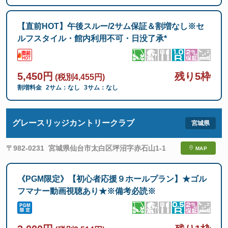
【直前HOT】午後スルー/2サム保証＆割増なし※セ
ルフスタイル・館内利用不可・日没了承*
5,450円
残り5枠
(税別4,455円)
割増料金
2サム：なし
3サム：なし
グレースリッジカントリークラブ
〒982-0231
宮城県仙台市太白区坪沼字赤石山1-1
MAP
《PGM限定》【初心者応援９ホールプラン】★ゴル
フマナー動画視聴あり★※備考必読※