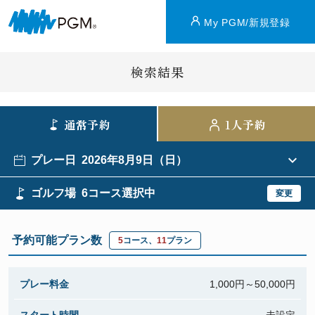
My PGM/新規登録
検索結果
通常予約
1人予約
プレー日
2026年8月9日（日）
ゴルフ場
6コース選択中
変更
予約可能プラン数
5
コース、
11
プラン
プレー料金
1,000円～50,000円