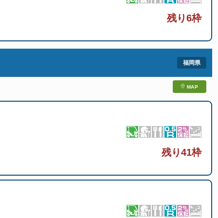
残り6枠
MAP
残り41枠