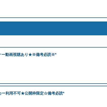
ナー動画視聴あり★※備考必読※*
ッカー利用不可★公開枠限定☆備考必読*