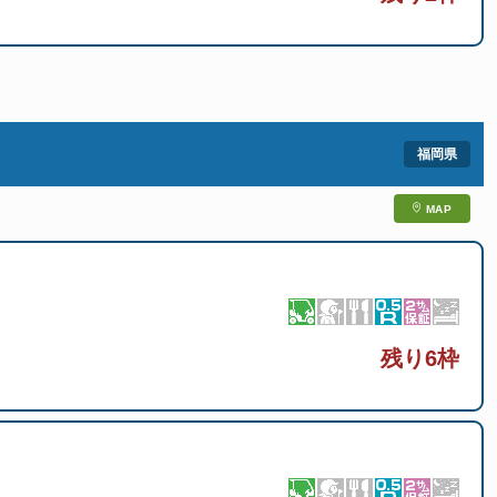
MAP
残り6枠