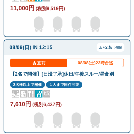
11,000円
(税別9,519円)
08/09(日)
IN
12:15
2名
あと
で開催
直前
08/08(土)23時台迄
【2名で開催】[日没了承]休日/午後スルー/昼食別
2名様以上で開催
１人まで同伴可能
7,610円
(税別6,437円)