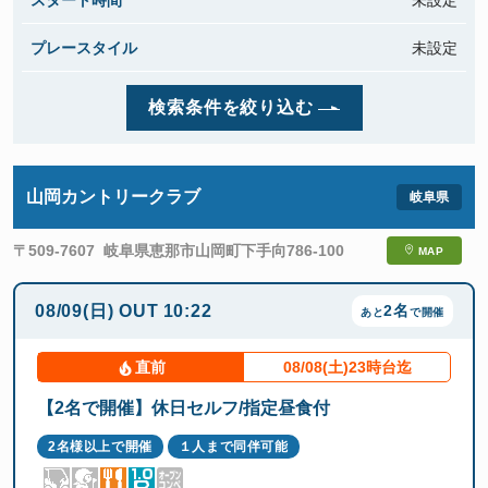
スタート時間
未設定
プレースタイル
未設定
検索条件を絞り込む
山岡カントリークラブ
〒509-7607
岐阜県恵那市山岡町下手向786-100
MAP
08/09(日)
OUT
10:22
2名
あと
で開催
直前
08/08(土)23時台迄
【2名で開催】休日セルフ/指定昼食付
2名様以上で開催
１人まで同伴可能