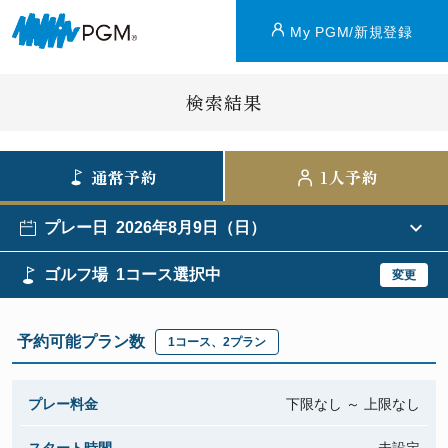
My PGM/新規登録
検索結果
通常予約
1人予約
プレー日
2026年8月9日（日）
ゴルフ場
1コース選択中
変更
予約可能プラン数
1
コース、
2
プラン
プレー料金
下限なし
～
上限なし