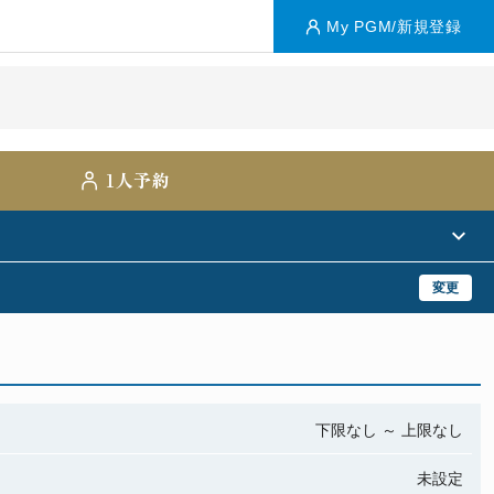
My PGM/新規登録
1人予約
変更
下限なし
～
上限なし
未設定