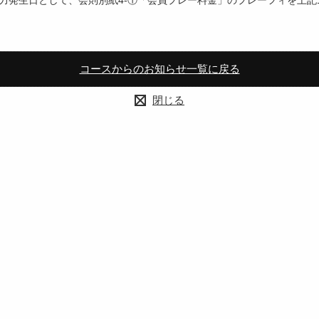
を効力発生日として、会則別紙4-①「会員プレー料金」のプレーフィを上記
コースからのお知らせ一覧に戻る
閉じる