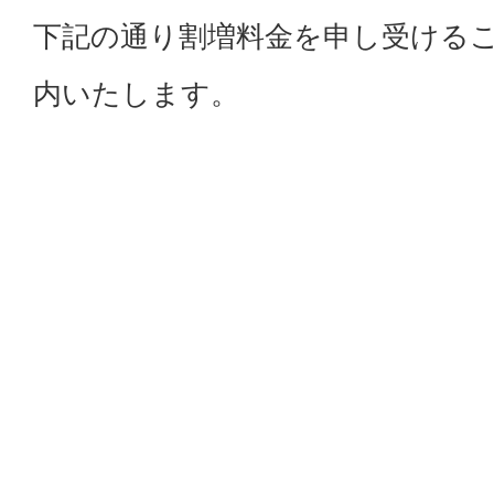
下記の通り割増料金を申し受ける
内いたします。
■ 適用開始日
2026年4月4日（土）より
■ 対象
土日祝日にご来場のビジター様