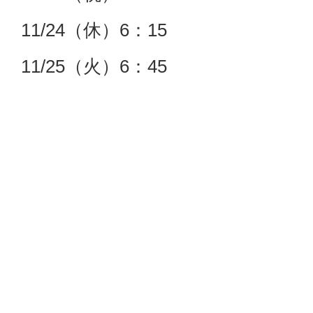
11/24（休）6：15
11/25（火）6：45
11/26（水）6：45
11/27（木）6：45
11/28（金）6：45
11/29（土）6：30
※開場時間はご予約状況により変
で予めご了承くださいませ。