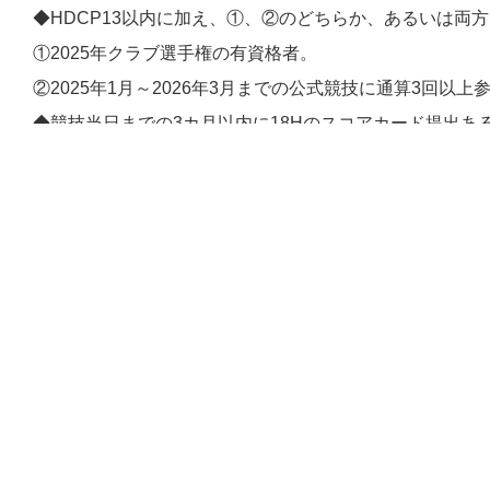
◆HDCP13以内に加え、①、②のどちらか、あるいは両
①2025年クラブ選手権の有資格者。
②2025年1月～2026年3月までの公式競技に通算3回以
◆競技当日までの3カ月以内に18Hのスコアカード提出あ
いること。
戻る