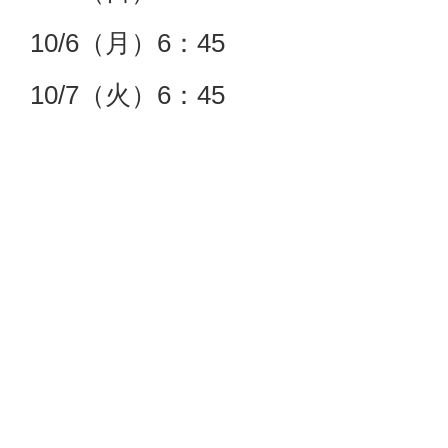
10/6（月）6：45
10/7（火）6：45
10/8（水）6：45
10/9（木）6：45
10/10（金）6：45
10/11（土）6：30
※開場時間はご予約状況により変
で予めご了承くださいませ。