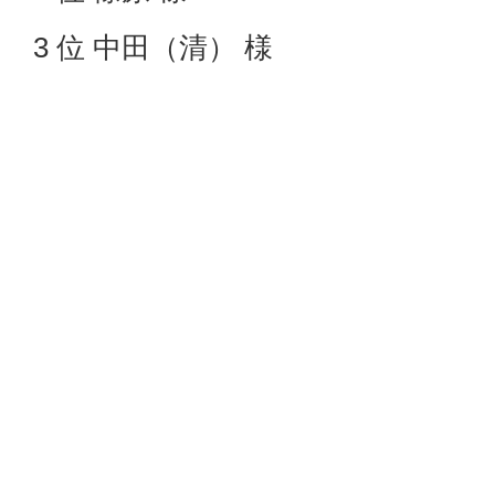
3 位 中田（清） 様
Bクラス（HD15以降）
優勝 藤山 様
2 位 中島（里） 様
3 位 直井 様
おめでとうございます。