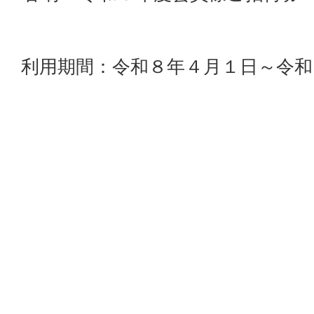
利用期間：令和８年４月１日～令和
のみ
利用条件：令和７年１２月３１日ま
費お支払いの方
※利用条件を満たされた方へ令和