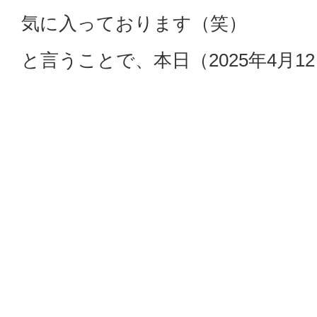
気に入っております（笑）
と言うことで、本日（2025年4月
らしいゴルフ日和の中、南コース
用開始となります２０２５年シー
迎えることが出来ました。
これから、芝も活性が上がって参
理の業務も雪割りや除雪から、芝
す。刈って、刈って、刈っていく