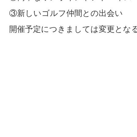
③新しいゴルフ仲間との出会い
開催予定につきましては変更とな
予約サイトにてご確認をお願い致
ご予約・詳細につきましては以下U
https://booking.pacificgolf.co.jp/wit
皆様のご予約お待ち申し上げてお