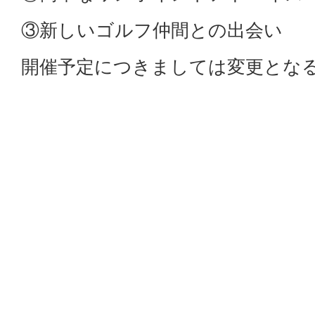
③新しいゴルフ仲間との出会い
開催予定につきましては変更とな
予約サイトにてご確認をお願い致
ご予約・詳細につきましては以下U
https://booking.pacificgolf.co.jp/wit
皆様のご予約お待ち申し上げてお