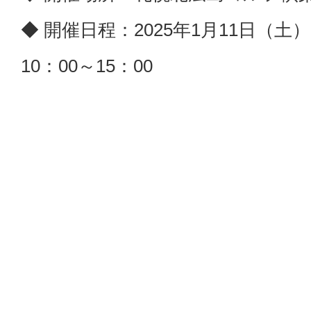
◆ 開催日程：2025年1月11日（
10：00～15：00
※日程詳細は添付を参照ください
◆ 北海道エリア全6ゴルフ場の商
◆ 20～70％ＯＦＦの特価品など
◆ ＰＧＭのホームコースでは取り
結！
◆ イベント①／吉竹プロレッスン