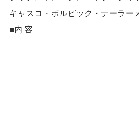
キャスコ・ボルビック・テーラー
■内 容
ダース3,300円（税込）以上ボー
1,000円割引
ダース3,300円（税込）未満ボー
500円割引
ぜひ、この機会をお見逃しなく。