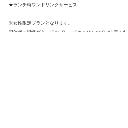
★ランチ時ワンドリンクサービス
※女性限定プランとなります。
同伴者に男性が入ってのプレーできませんのでご注意くだ
※3名様以上でのプランとなります。
当日を含め、2名様となった場合はプラン特典対象外とな
※2名様の場合
プラン料金＋割増料金2,200円（税込）が発生いたします