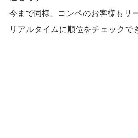
今まで同様、コンペのお客様もリ
リアルタイムに順位をチェックで
是非、最新式GPSカートナビを活
さい。
みなさまのご来場心よりお待ちし
当クラブFacebookでご覧ください