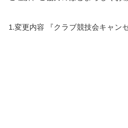
1.変更内容 『クラブ競技会キャン
2.案内変更日 2022年3月20日
ン杯より変更いたします。
3.キャンセル料発生日
・変更前 → 4日前の17時以降※日