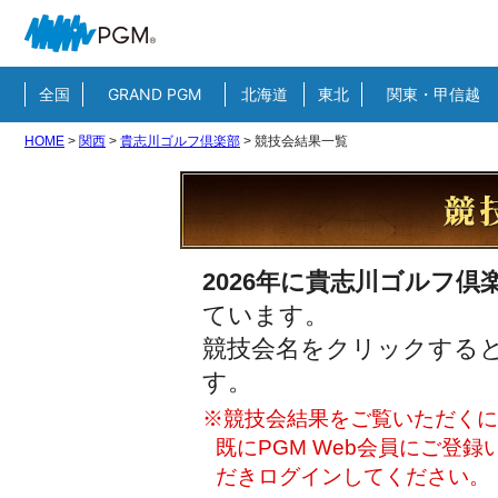
全国
GRAND PGM
北海道
東北
関東・甲信越
HOME
>
関西
>
貴志川ゴルフ倶楽部
>
競技会結果一覧
2026年に貴志川ゴルフ倶
ています。
競技会名をクリックすると
す。
※競技会結果をご覧いただくには
既にPGM Web会員にご登
だきログインしてください。