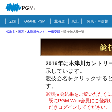
全国
GRAND PGM
北海道
東北
関東・甲信越
HOME
>
関西
>
木津川カントリー倶楽部
>
競技会結果一覧
2016年に木津川カントリ
示しています。
競技会名をクリックすると
す。
※競技会結果をご覧いただくには
既にPGM Web会員にご登
だきログインしてください。