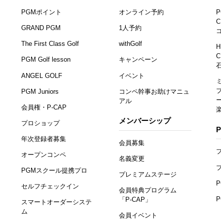
PGMポイント
オンライン予約
P
C
GRAND PGM
1人予約
The First Class Golf
withGolf
H
C
PGM Golf lesson
キャンペーン
ANGEL GOLF
イベント
PGM Juniors
コンペ幹事お助けマニュ
アル
会員権・P-CAP
メンバーシップ
プロショップ
年次登録者募集
会員募集
オープンコンペ
名義変更
PGMスクール提携プロ
プレミアムステージ
セルフチェックイン
会員特典プログラム
「P-CAP」
スマートオーダーシステ
ム
会員イベント