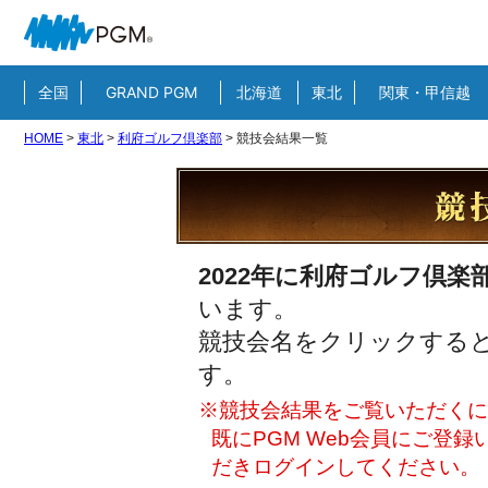
全国
GRAND PGM
北海道
東北
関東・甲信越
HOME
>
東北
>
利府ゴルフ倶楽部
>
競技会結果一覧
2022年に利府ゴルフ倶楽
います。
競技会名をクリックすると
す。
※競技会結果をご覧いただくには
既にPGM Web会員にご登
だきログインしてください。