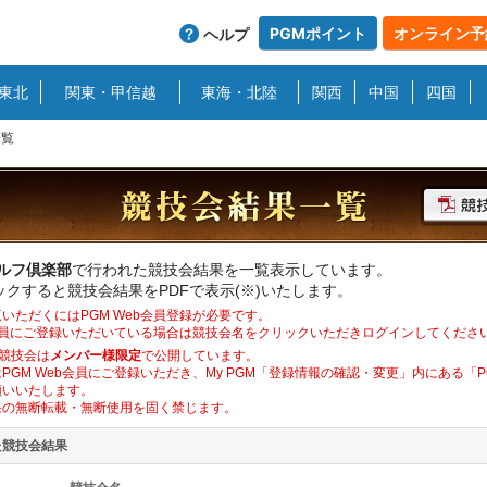
PGMポイント
オンライン予
ヘルプ
東北
関東・甲信越
東海・北陸
関西
中国
四国
一覧
ゴルフ倶楽部
で行われた競技会結果を一覧表示しています。
クすると競技会結果をPDFで表示(※)いたします。
いただくにはPGM Web会員登録が必要です。
b会員にご登録いただいている場合は競技会名をクリックいただきログインしてくださ
競技会は
メンバー様限定
で公開しています。
PGM Web会員にご登録いただき、My PGM「登録情報の確認・変更」内にある「
願いいたします。
果の無断転載・無断使用を固く禁じます。
た競技会結果