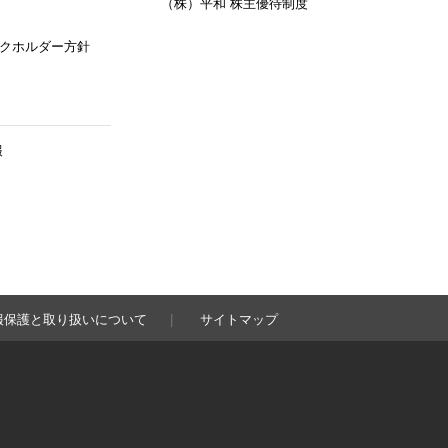
（株）平和 株主優待制度
クホルダー方針
報
報保護と取り扱いについて
サイトマップ