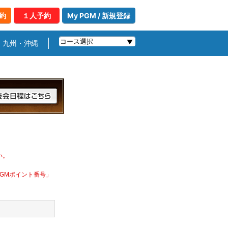
約
１人予約
My PGM / 新規登録
九州・沖縄
い。
PGMポイント番号」