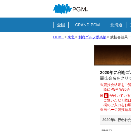
全国
GRAND PGM
北海道
HOME
>
東北
>
利府ゴルフ倶楽部
>
競技会結果
2020年に利府
競技会名をクリッ
※競技会結果をご覧
既にPGM We
※
が付いている
ご覧いただく際は
欄のご入力をお
※当ページ競技結
2020年に行われ