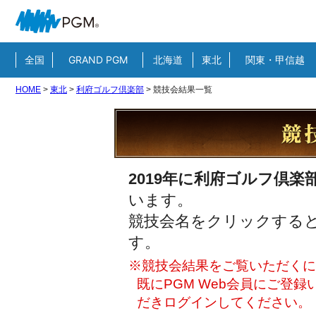
全国
GRAND PGM
北海道
東北
関東・甲信越
HOME
>
東北
>
利府ゴルフ倶楽部
>
競技会結果一覧
2019年に利府ゴルフ倶楽
います。
競技会名をクリックすると
す。
※競技会結果をご覧いただくには
既にPGM Web会員にご登
だきログインしてください。