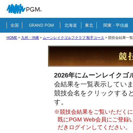
全国
GRAND PGM
北海道
東北
関東・甲信越
HOME
>
九州・沖縄
>
ムーンレイクゴルフクラブ 鞍手コース
>
競技会結果一覧
2026年にムーンレイクゴ
会結果を一覧表示してい
競技会名をクリックすると
す。
※競技会結果をご覧いただくには
既にPGM Web会員にご登
だきログインしてください。