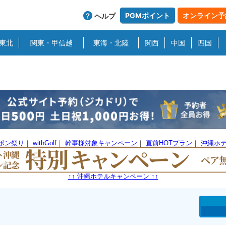
PGMポイント
オンライン予
ヘルプ
東北
関東・甲信越
東海・北陸
関西
中国
四国
ーポン祭り
｜
withGolf
｜
幹事様対象キャンペーン
｜
直前HOTプラン
｜
沖縄ホ
↑↑ 沖縄ホテルキャンペーン ↑↑