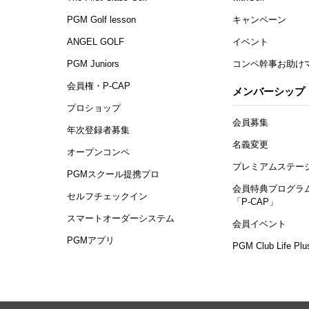
PGM Golf lesson
キャンペーン
ANGEL GOLF
イベント
PGM Juniors
コンペ幹事お助け
会員権・P-CAP
メンバーシップ
プロショップ
会員募集
年次登録者募集
名義変更
オープンコンペ
プレミアムステー
PGMスクール提携プロ
会員特典プログラ
セルフチェックイン
「P-CAP」
スマートオーダーシステム
会員イベント
PGMアプリ
PGM Club Life Plu