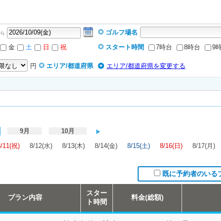
ゴルフ場名
ら
金
土
日
祝
スタート時間
7時台
8時台
9
円
エリア/都道府県
エリア/都道府県を変更する
9月
10月
8/11(祝)
8/12(水)
8/13(木)
8/14(金)
8/15(土)
8/16(日)
8/17(月)
既に予約者のいる
スター
プラン内容
料金(総額)
ト時間