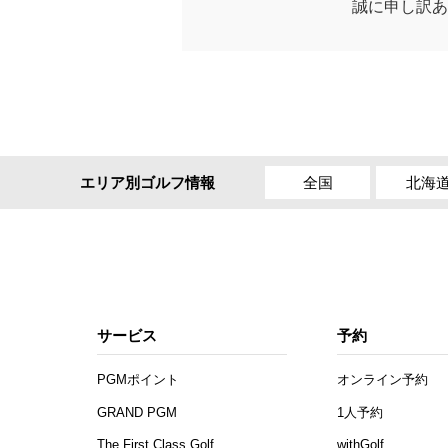
誠に申し訳あ
全国
北海
エリア別ゴルフ情報
サービス
予約
PGMポイント
オンライン予約
GRAND PGM
1人予約
The First Class Golf
withGolf