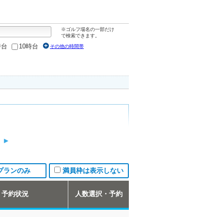
※ゴルフ場名の一部だけ
で検索できます。
時台
10時台
その他の時間帯
プランのみ
満員枠は表示しない
予約状況
人数選択・予約