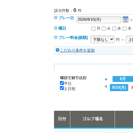
0
該当件数：
件
プレー日
か
曜日
月
火
水
木
プレー料金(総額)
円 ～
こだわり条件を追加
8月
平日
8/10(月)
土日祝
日付
ゴルフ場名