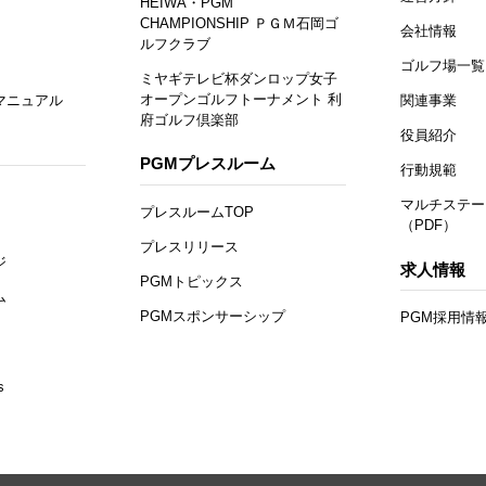
HEIWA・PGM
CHAMPIONSHIP ＰＧＭ石岡ゴ
会社情報
ルフクラブ
ゴルフ場一覧
ミヤギテレビ杯ダンロップ女子
オープンゴルフトーナメント 利
マニュアル
関連事業
府ゴルフ倶楽部
役員紹介
PGMプレスルーム
行動規範
マルチステー
プレスルームTOP
（PDF）
プレスリリース
ジ
求人情報
PGMトピックス
ム
PGMスポンサーシップ
PGM採用情
s