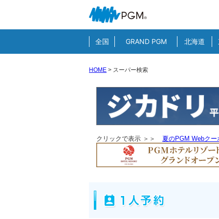
全国
GRAND PGM
北海道
HOME
>
スーパー検索
クリックで表示 ＞＞
夏のPGM Webク