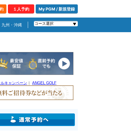
約
１人予約
My PGM / 新規登録
九州・沖縄
テルキャンペーン
｜
ANGEL GOLF