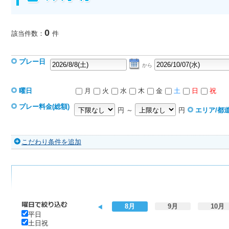
0
該当件数：
件
プレー日
から
曜日
月
火
水
木
金
土
日
祝
プレー料金(総額)
円 ～
円
エリア/都
こだわり条件を追加
8月
9月
10月
平日
土日祝