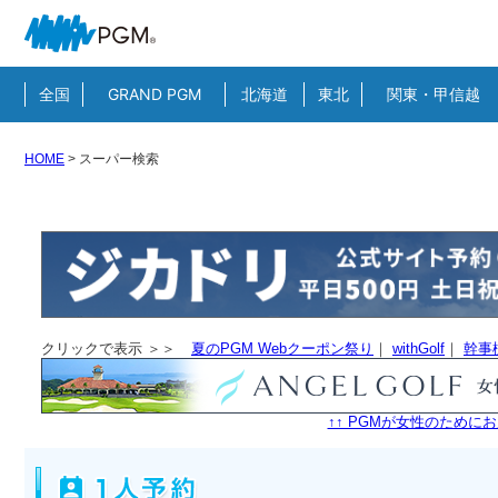
全国
GRAND PGM
北海道
東北
関東・甲信越
HOME
>
スーパー検索
クリックで表示 ＞＞
夏のPGM Webクーポン祭り
｜
withGolf
｜
幹事
↑↑ PGMが女性のためにお