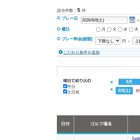
5
該当件数：
件
プレー日
か
曜日
月
火
水
木
プレー料金(総額)
円 ～
こだわり条件を追加
8月
平日
8/8(土)
8/
土日祝
日付
ゴルフ場名
【wi