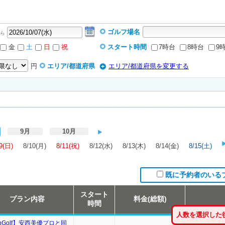
ゴルフ場名
ら
金
土
日
祝
スタート時間
7時台
8時台
9
円
エリア/都道府県
エリア/都道府県を変更する
9月
10月
9(日)
8/10(月)
8/11(祝)
8/12(水)
8/13(木)
8/14(金)
8/15(土)
既に予約者のいる
スタート
プラン内容
料金(総額)
時間
人数を選択した
thGolf】安西美優プロと同