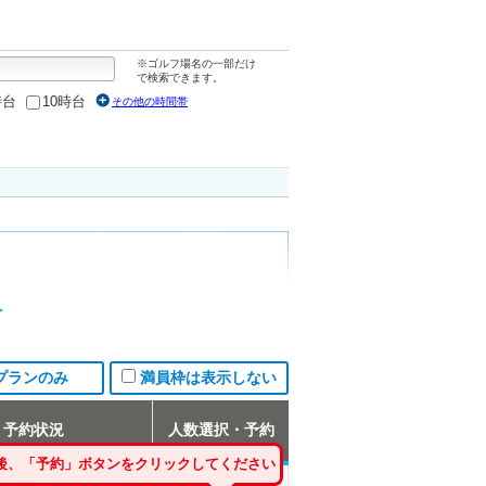
※ゴルフ場名の一部だけ
で検索できます。
時台
10時台
その他の時間帯
プランのみ
満員枠は表示しない
予約状況
人数選択・予約
後、「予約」ボタンをクリックしてください