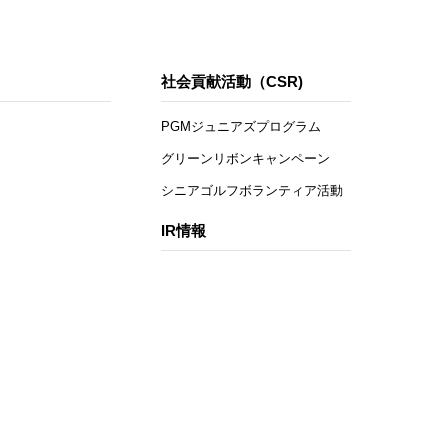
社会貢献活動（CSR)
PGMジュニアズプログラム
グリーンリボンキャンペーン
シニアゴルフボランティア活動
IR情報
月次営業実績
有価証券報告書
（株）平和 株主優待制度
クホルダー方針