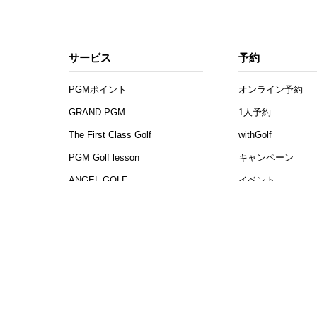
サービス
予約
PGMポイント
オンライン予約
GRAND PGM
1人予約
The First Class Golf
withGolf
PGM Golf lesson
キャンペーン
ANGEL GOLF
イベント
PGM Juniors
コンペ幹事お助け
会員権・P-CAP
メンバーシップ
プロショップ
会員募集
年次登録者募集
名義変更
オープンコンペ
プレミアムステー
PGMスクール提携プロ