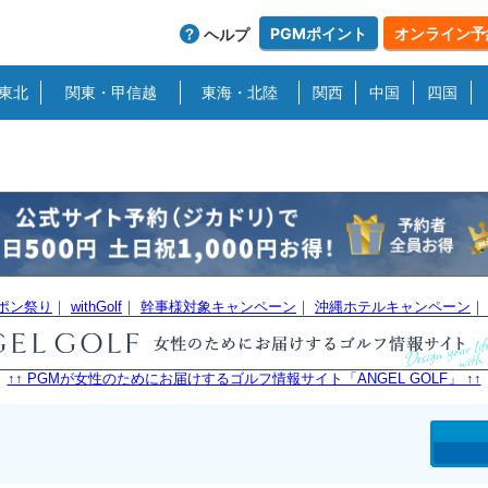
PGMポイント
オンライン予
ヘルプ
東北
関東・甲信越
東海・北陸
関西
中国
四国
ーポン祭り
｜
withGolf
｜
幹事様対象キャンペーン
｜
沖縄ホテルキャンペーン
↑↑ PGMが女性のためにお届けするゴルフ情報サイト「ANGEL GOLF」 ↑↑