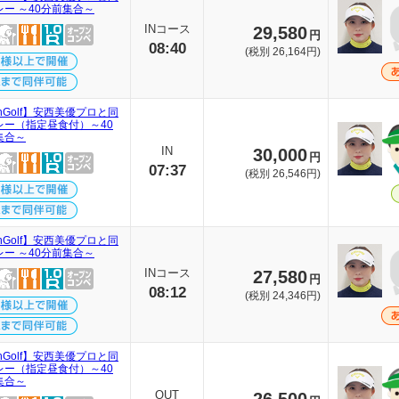
レー ～40分前集合～
INコース
29,580
円
08:40
(税別 26,164円)
thGolf】安西美優プロと同
レー（指定昼食付）～40
集合～
IN
30,000
円
07:37
(税別 26,546円)
thGolf】安西美優プロと同
レー ～40分前集合～
INコース
27,580
円
08:12
(税別 24,346円)
thGolf】安西美優プロと同
レー（指定昼食付）～40
集合～
OUT