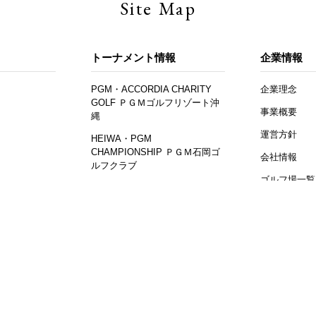
Site Map
トーナメント情報
企業情報
PGM・ACCORDIA CHARITY
企業理念
GOLF ＰＧＭゴルフリゾート沖
事業概要
縄
運営方針
HEIWA・PGM
CHAMPIONSHIP ＰＧＭ石岡ゴ
会社情報
ルフクラブ
ゴルフ場一覧
ミヤギテレビ杯ダンロップ女子
オープンゴルフトーナメント 利
マニュアル
関連事業
府ゴルフ倶楽部
役員紹介
PGMプレスルーム
行動規範
マルチステー
プレスルームTOP
（PDF）
プレスリリース
ジ
求人情報