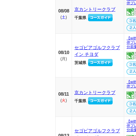
伴プ
京カントリークラブ
08/08
(
土
)
千葉県
【wi
伴プ
分前
セゴビアゴルフクラブ
08/10
イン チヨダ
(
月
)
茨城県
【wi
伴プ
京カントリークラブ
08/11
(
火
)
千葉県
【wi
伴プ
分前
セゴビアゴルフクラブ
08/13