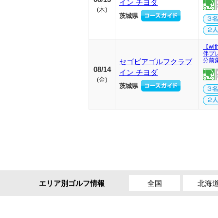
イン チヨダ
(
木
)
茨城県
【wi
伴プ
分前
セゴビアゴルフクラブ
08/14
イン チヨダ
(
金
)
茨城県
全国
北海
エリア別ゴルフ情報