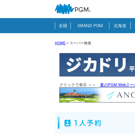
全国
GRAND PGM
北海道
HOME
>
スーパー検索
クリックで表示 ＞＞
夏のPGM Webク