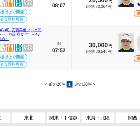
26,500
円
08:07
(税別 23,364円)
thGolf】安西美優プロと同
レー（指定昼食付）～40
集合～
IN
30,000
円
07:52
(税別 26,546円)
< 前の20件
次の20件 >
1
道
東北
関東・甲信越
東海・北陸
関西