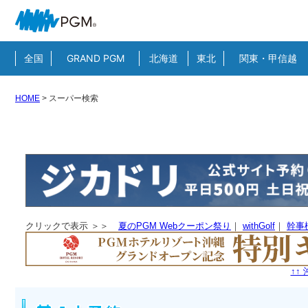
全国
GRAND PGM
北海道
東北
関東・甲信越
HOME
>
スーパー検索
クリックで表示 ＞＞
夏のPGM Webクーポン祭り
｜
withGolf
｜
幹事
↑↑