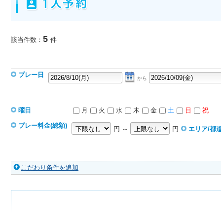
5
該当件数：
件
プレー日
から
曜日
月
火
水
木
金
土
日
祝
プレー料金(総額)
円 ～
円
エリア/都
こだわり条件を追加