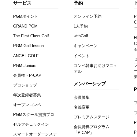
サービス
予約
PGMポイント
オンライン予約
P
C
GRAND PGM
1人予約
The First Class Golf
withGolf
H
C
PGM Golf lesson
キャンペーン
ANGEL GOLF
イベント
PGM Juniors
コンペ幹事お助けマニュ
アル
会員権・P-CAP
メンバーシップ
プロショップ
年次登録者募集
会員募集
オープンコンペ
名義変更
PGMスクール提携プロ
プレミアムステージ
セルフチェックイン
会員特典プログラム
「P-CAP」
スマートオーダーシステ