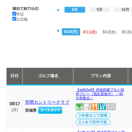
8月
9月
10月
平日
土日祝
8/10(月)
8/11(祝)
8/12(水)
8/13(
日付
ゴルフ場名
プラン内容
【withGolf】伊波莉羅プロと同
伴プレー（指定昼食付） ～40
分前集合～
笠間カントリークラブ
08/17
(
月
)
茨城県