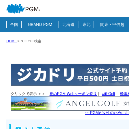
全国
GRAND PGM
北海道
東北
関東・甲信越
HOME
>
スーパー検索
クリックで表示 ＞＞
夏のPGM Webクーポン祭り
｜
withGolf
｜
幹事
↑↑ PGMが女性のためにお