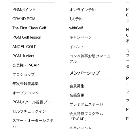
PGMポイント
オンライン予約
P
C
GRAND PGM
1人予約
The First Class Golf
withGolf
H
C
PGM Golf lesson
キャンペーン
ANGEL GOLF
イベント
PGM Juniors
コンペ幹事お助けマニュ
アル
会員権・P-CAP
メンバーシップ
プロショップ
年次登録者募集
会員募集
オープンコンペ
名義変更
PGMスクール提携プロ
プレミアムステージ
セルフチェックイン
会員特典プログラム
「P-CAP」
スマートオーダーシステ
ム
会員イベント