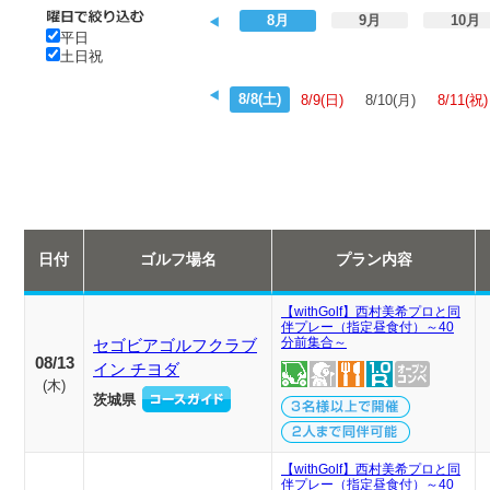
8月
9月
10月
平日
土日祝
8/8(土)
8/9(日)
8/10(月)
8/11(祝)
日付
ゴルフ場名
プラン内容
【withGolf】西村美希プロと同
伴プレー（指定昼食付）～40
分前集合～
セゴビアゴルフクラブ
08/13
イン チヨダ
(
木
)
茨城県
【withGolf】西村美希プロと同
伴プレー（指定昼食付）～40