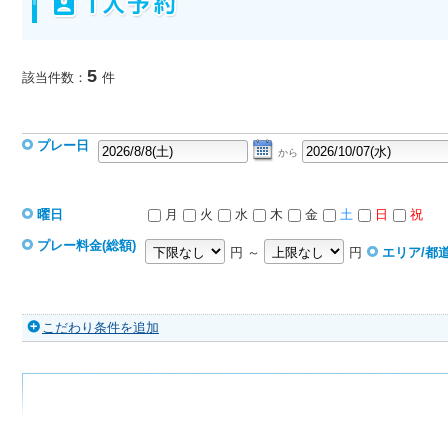
5
該当件数：
件
プレー日
から
曜日
月
火
水
木
金
土
日
祝
プレー料金(総額)
円 ～
円
エリア/都
こだわり条件を追加