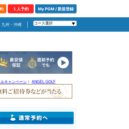
約
１人予約
My PGM / 新規登録
九州・沖縄
テルキャンペーン
｜
ANGEL GOLF