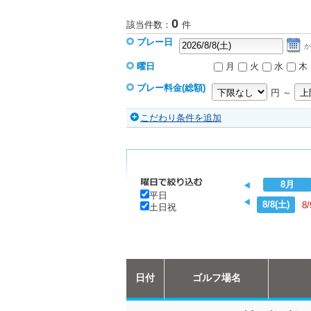
0
該当件数：
件
プレー日
か
曜日
月
火
水
木
プレー料金(総額)
円 ～
こだわり条件を追加
8月
平日
8/8(土)
8/
土日祝
日付
ゴルフ場名