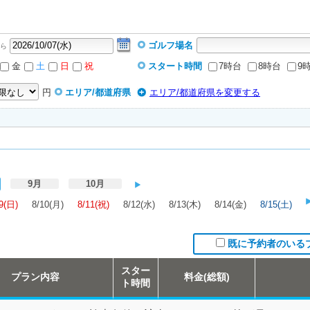
ゴルフ場名
ら
金
土
日
祝
スタート時間
7時台
8時台
9
円
エリア/都道府県
エリア/都道府県を変更する
9月
10月
9(日)
8/10(月)
8/11(祝)
8/12(水)
8/13(木)
8/14(金)
8/15(土)
既に予約者のいる
スター
プラン内容
料金(総額)
ト時間