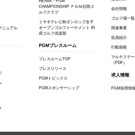
HEIWA・PGM
CHAMPIONSHIP ＰＧＭ石岡ゴ
会社情報
ルフクラブ
ゴルフ場一覧
ミヤギテレビ杯ダンロップ女子
オープンゴルフトーナメント 利
マニュアル
関連事業
府ゴルフ倶楽部
役員紹介
PGMプレスルーム
行動規範
マルチステー
プレスルームTOP
（PDF）
プレスリリース
ジ
求人情報
PGMトピックス
ム
PGMスポンサーシップ
PGM採用情
s