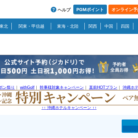
PGMポイント
オンライン予
ヘルプ
東北
関東・甲信越
東海・北陸
関西
中国
四国
ーポン祭り
｜
withGolf
｜
幹事様対象キャンペーン
｜
直前HOTプラン
｜
沖縄ホ
↑↑ 沖縄ホテルキャンペーン ↑↑