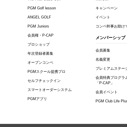
PGM Golf lesson
キャンペーン
ANGEL GOLF
イベント
PGM Juniors
コンペ幹事お助け
会員権・P-CAP
メンバーシップ
プロショップ
会員募集
年次登録者募集
名義変更
オープンコンペ
プレミアムステー
PGMスクール提携プロ
会員特典プログラ
セルフチェックイン
「P-CAP」
スマートオーダーシステム
会員イベント
PGMアプリ
PGM Club Life Plu