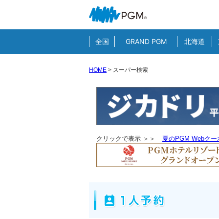
全国
GRAND PGM
北海道
HOME
>
スーパー検索
クリックで表示 ＞＞
夏のPGM Webク