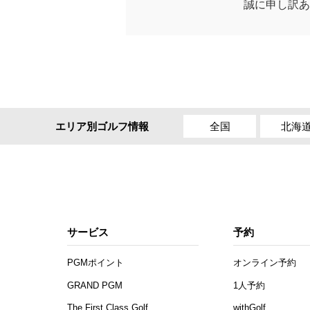
誠に申し訳あ
全国
北海
エリア別ゴルフ情報
サービス
予約
PGMポイント
オンライン予約
GRAND PGM
1人予約
The First Class Golf
withGolf