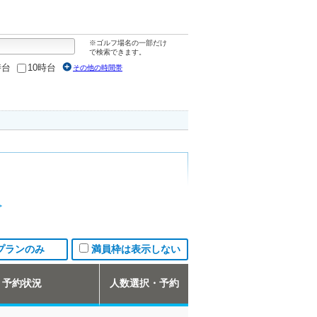
※ゴルフ場名の一部だけ
で検索できます。
時台
10時台
その他の時間帯
プランのみ
満員枠は表示しない
予約状況
人数選択・予約