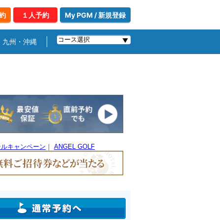
約
１人予約
My PGM / 新規登録
九州・沖縄
テルキャンペーン
｜
ANGEL GOLF