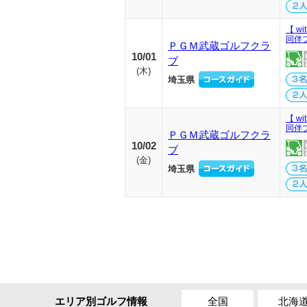
【 w
同伴
ＰＧＭ武蔵ゴルフクラ
10/01
ブ
(
木
)
埼玉県
【 w
同伴
ＰＧＭ武蔵ゴルフクラ
10/02
ブ
(
金
)
埼玉県
全国
北海
エリア別ゴルフ情報