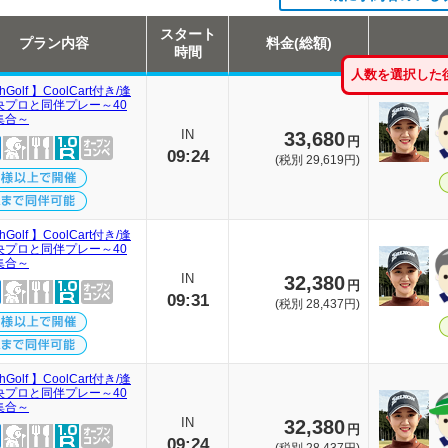
スタート
プラン内容
料金(総額)
時間
人数を選択した
thGolf 】CoolCart付き/逢
央プロと同伴プレー～40
集合～
IN
33,680
円
09:24
(税別 29,619円)
thGolf 】CoolCart付き/逢
央プロと同伴プレー～40
集合～
IN
32,380
円
09:31
(税別 28,437円)
thGolf 】CoolCart付き/逢
央プロと同伴プレー～40
集合～
IN
32,380
円
09:24