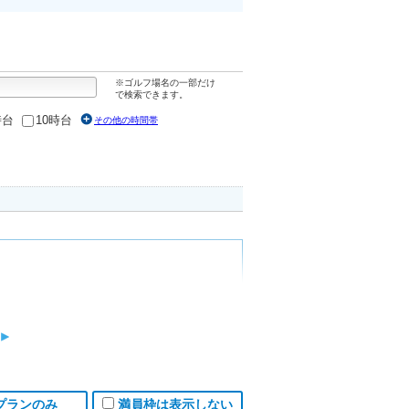
※ゴルフ場名の一部だけ
で検索できます。
時台
10時台
その他の時間帯
プランのみ
満員枠は表示しない