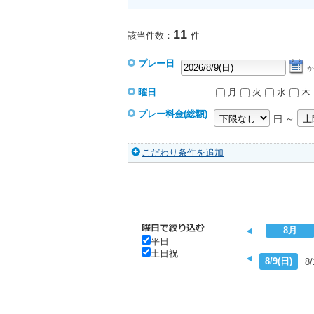
11
該当件数：
件
プレー日
か
曜日
月
火
水
木
プレー料金(総額)
円 ～
こだわり条件を追加
8月
平日
土日祝
8/9(日)
8