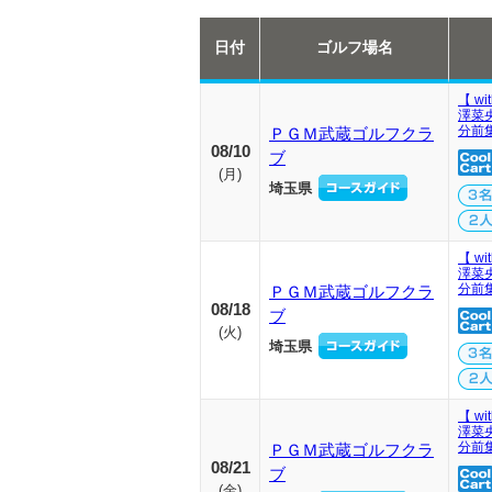
日付
ゴルフ場名
【 wi
澤菜
分前
ＰＧＭ武蔵ゴルフクラ
08/10
ブ
(
月
)
埼玉県
【 wi
澤菜
分前
ＰＧＭ武蔵ゴルフクラ
08/18
ブ
(
火
)
埼玉県
【 wi
澤菜
分前
ＰＧＭ武蔵ゴルフクラ
08/21
ブ
(
金
)