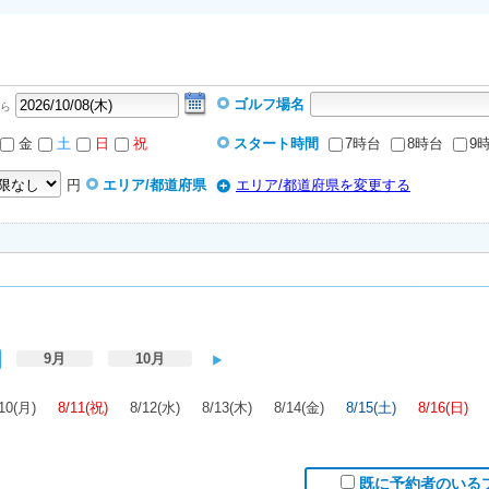
ゴルフ場名
ら
金
土
日
祝
スタート時間
7時台
8時台
9
円
エリア/都道府県
エリア/都道府県を変更する
9月
10月
/10(月)
8/11(祝)
8/12(水)
8/13(木)
8/14(金)
8/15(土)
8/16(日)
既に予約者のいる