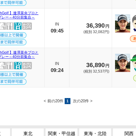
ithGolf 】逢澤菜央プロと
プレー～40分前集合～
IN
36,390
円
09:45
(税別 32,082円)
ithGolf 】逢澤菜央プロと
プレー～40分前集合～
IN
36,890
円
09:24
(税別 32,537円)
< 前の20件
次の20件 >
1
道
東北
関東・甲信越
東海・北陸
関西