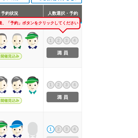
予約状況
人数選択・予約
後、「予約」ボタンをクリックしてください
1
2
3
4
1
2
3
4
1
2
3
4