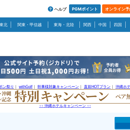
PGMポイント
オンライン予
ヘルプ
東北
関東・甲信越
東海・北陸
関西
中国
四国
ーポン祭り
｜
withGolf
｜
幹事様対象キャンペーン
｜
直前HOTプラン
｜
沖縄ホ
↑↑ 沖縄ホテルキャンペーン ↑↑