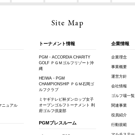
Site Map
トーナメント情報
企業情報
PGM・ACCORDIA CHARITY
企業理念
GOLF ＰＧＭゴルフリゾート沖
事業概要
縄
運営方針
HEIWA・PGM
CHAMPIONSHIP ＰＧＭ石岡ゴ
会社情報
ルフクラブ
ゴルフ場一覧
ミヤギテレビ杯ダンロップ女子
オープンゴルフトーナメント 利
マニュアル
関連事業
府ゴルフ倶楽部
役員紹介
PGMプレスルーム
行動規範
マルチステー