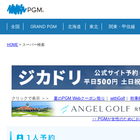
全国
GRAND PGM
北海道
東北
関東・甲信越
HOME
>
スーパー検索
クリックで表示 ＞＞
夏のPGM Webクーポン祭り
｜
withGolf
｜
幹事
↑↑ PGMが女性のためにお