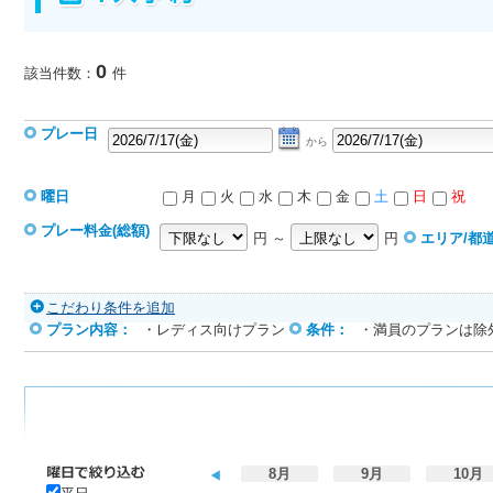
0
該当件数：
件
プレー日
から
曜日
月
火
水
木
金
土
日
祝
プレー料金(総額)
円 ～
円
エリア/都
こだわり条件を追加
プラン内容：
・レディス向けプラン
条件：
・満員のプランは除
8月
9月
10月