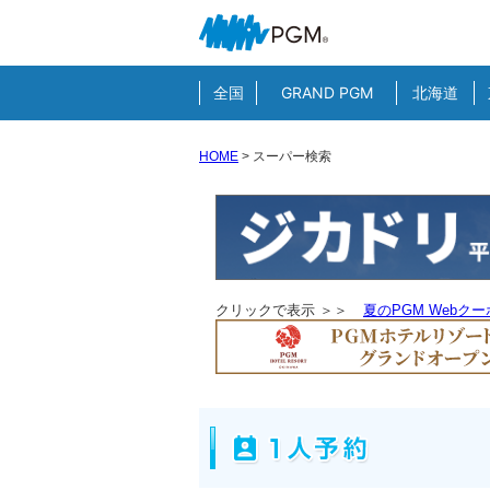
全国
GRAND PGM
北海道
HOME
>
スーパー検索
クリックで表示 ＞＞
夏のPGM Webク