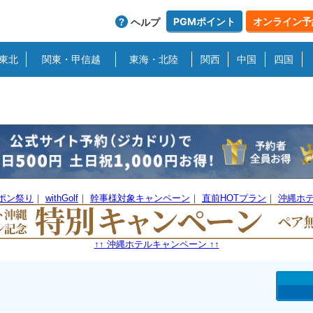
PGMポイント
オンライン予
ヘルプ
東北
関東・甲信越
東海・北陸
関西
中国
四国
ーポン祭り
｜
withGolf
｜
幹事様対象キャンペーン
｜
直前HOTプラン
｜
沖縄ホ
↑↑ 沖縄ホテルキャンペーン ↑↑