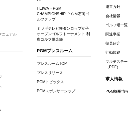
運営方針
HEIWA・PGM
CHAMPIONSHIP ＰＧＭ石岡ゴ
会社情報
ルフクラブ
ゴルフ場一覧
ミヤギテレビ杯ダンロップ女子
オープンゴルフトーナメント 利
マニュアル
関連事業
府ゴルフ倶楽部
役員紹介
PGMプレスルーム
行動規範
マルチステー
プレスルームTOP
（PDF）
プレスリリース
ジ
求人情報
PGMトピックス
ム
PGMスポンサーシップ
PGM採用情
s