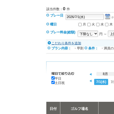
0
該当件数：
件
プレー日
か
曜日
月
火
水
木
プレー料金(総額)
円 ～
こだわり条件を追加
プラン内容：
・早割
条件：
・満員の
8月
平日
7/1(水)
7/
土日祝
日付
ゴルフ場名