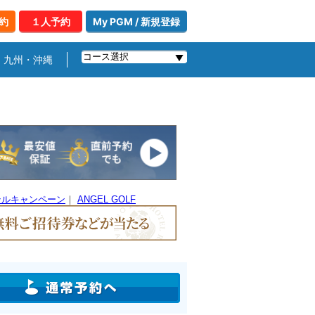
約
１人予約
My PGM / 新規登録
九州・沖縄
テルキャンペーン
｜
ANGEL GOLF