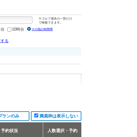
※ゴルフ場名の一部だけ
で検索できます。
時台
10時台
その他の時間帯
更する
プランのみ
満員枠は表示しない
予約状況
人数選択・予約