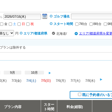
ゴルフ場名
ら
金
土
日
祝
スタート時間
7時台
8時台
9
円
エリア/都道府県
エリア/都道府県を変
北海道/
プランは除外する
9月
10月
2(木)
7/3(金)
7/4(土)
7/5(日)
7/6(月)
7/7(火)
7/8(水)
既に予約者のいる
スター
プラン内容
料金(総額)
ト時間