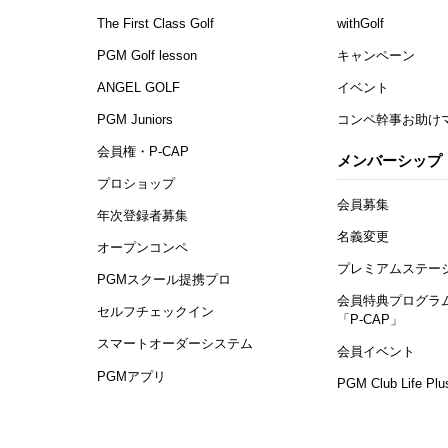
The First Class Golf
withGolf
PGM Golf lesson
キャンペーン
ANGEL GOLF
イベント
PGM Juniors
コンペ幹事お助け
会員権・P-CAP
メンバーシップ
プロショップ
会員募集
年次登録者募集
名義変更
オープンコンペ
プレミアムステー
PGMスクール提携プロ
会員特典プログラ
セルフチェックイン
「P-CAP」
スマートオーダーシステム
会員イベント
PGMアプリ
PGM Club Life Plu