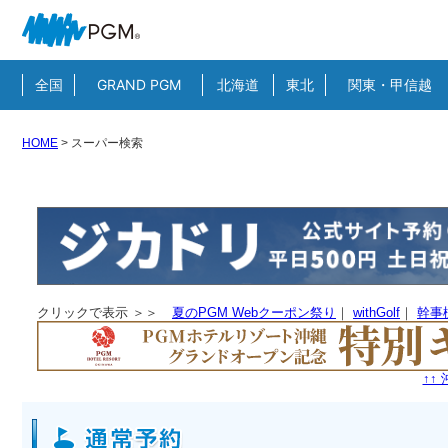
全国
GRAND PGM
北海道
東北
関東・甲信越
HOME
>
スーパー検索
クリックで表示 ＞＞
夏のPGM Webクーポン祭り
｜
withGolf
｜
幹事
↑↑