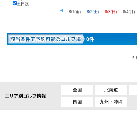
土日祝
8/1(金)
8/2(土)
8/3(日)
8/4(月)
0件
<
全国
北海道
エリア別ゴルフ情報
四国
九州・沖縄