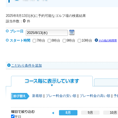
2025年8月13日(水)に予約可能なゴルフ場
の検索結果
0
該当件数：
件
プレー日
スタート時間
7時台
8時台
9時台
10時台
その他の時間帯
こだわり条件を追加
新着順
|
プレー料金の安い順
|
プレー料金の高い順
|
予
8月
9月
10月
平日