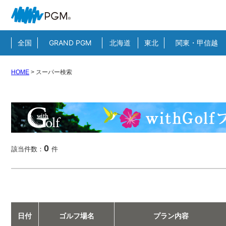
全国
GRAND PGM
北海道
東北
関東・甲信越
HOME
>
スーパー検索
0
該当件数：
件
日付
ゴルフ場名
プラン内容