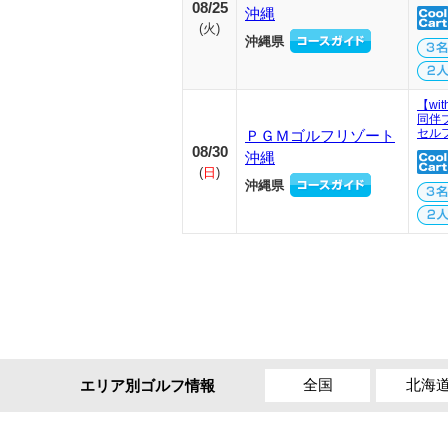
08/25
沖縄
(
火
)
沖縄県
【wi
同伴
セル
ＰＧＭゴルフリゾート
08/30
沖縄
(
日
)
沖縄県
全国
北海
エリア別ゴルフ情報