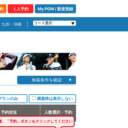
約
１人予約
My PGM / 新規登録
九州・沖縄
検索条件を確認
プランのみ
満員枠は表示しない
予約状況
人数選択・予約
後、「予約」ボタンをクリックしてください