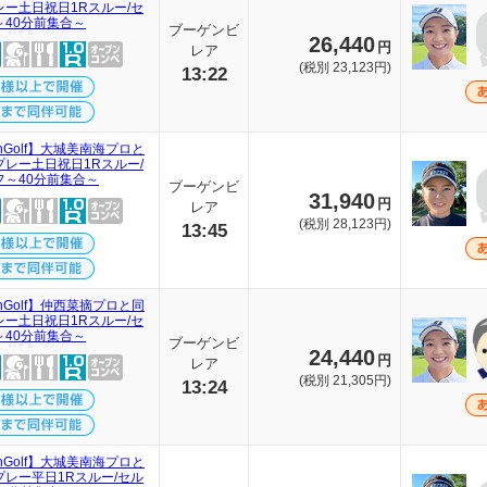
レー土日祝日1Rスルー/セ
～40分前集合～
ブーゲンビ
26,440
円
レア
(税別 23,123円)
13:22
thGolf】大城美南海プロと
プレー土日祝日1Rスルー/
フ～40分前集合～
ブーゲンビ
31,940
円
レア
(税別 28,123円)
13:45
thGolf】仲西菜摘プロと同
レー土日祝日1Rスルー/セ
～40分前集合～
ブーゲンビ
24,440
円
レア
(税別 21,305円)
13:24
thGolf】大城美南海プロと
プレー平日1Rスルー/セル