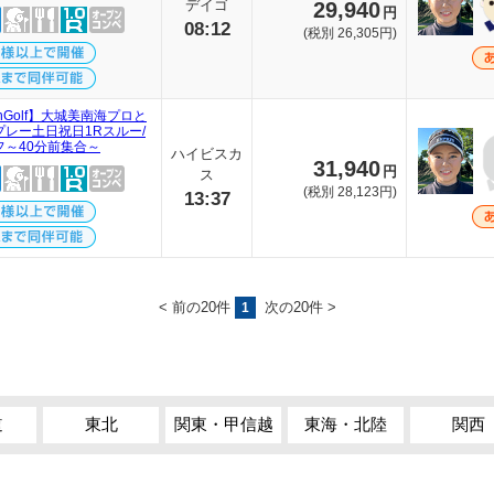
デイゴ
29,940
円
08:12
(税別 26,305円)
thGolf】大城美南海プロと
プレー土日祝日1Rスルー/
フ～40分前集合～
ハイビスカ
31,940
円
ス
(税別 28,123円)
13:37
< 前の20件
次の20件 >
1
道
東北
関東・甲信越
東海・北陸
関西