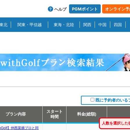
PGMポイント
オンライン予
ヘルプ
東北
関東・甲信越
東海・北陸
関西
中国
四国
既に予約者のいる
スタート
プラン内容
料金(総額)
時間
人数を選択した
thGolf】仲西菜摘プロと同