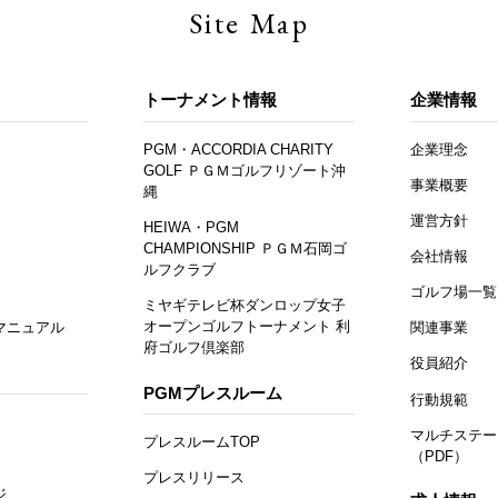
Site Map
トーナメント情報
企業情報
PGM・ACCORDIA CHARITY
企業理念
GOLF ＰＧＭゴルフリゾート沖
事業概要
縄
運営方針
HEIWA・PGM
CHAMPIONSHIP ＰＧＭ石岡ゴ
会社情報
ルフクラブ
ゴルフ場一覧
ミヤギテレビ杯ダンロップ女子
オープンゴルフトーナメント 利
マニュアル
関連事業
府ゴルフ倶楽部
役員紹介
PGMプレスルーム
行動規範
マルチステー
プレスルームTOP
（PDF）
プレスリリース
ジ