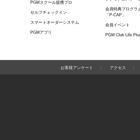
PGMスクール提携プロ
会員特典プログラ
セルフチェックイン
「P-CAP」
スマートオーダーシステム
会員イベント
PGMアプリ
PGM Club Life Plu
お客様アンケート
アクセス