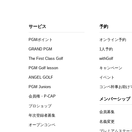
サービス
予約
PGMポイント
オンライン予約
GRAND PGM
1人予約
The First Class Golf
withGolf
PGM Golf lesson
キャンペーン
ANGEL GOLF
イベント
PGM Juniors
コンペ幹事お助け
会員権・P-CAP
メンバーシップ
プロショップ
会員募集
年次登録者募集
名義変更
オープンコンペ
プレミアムステー