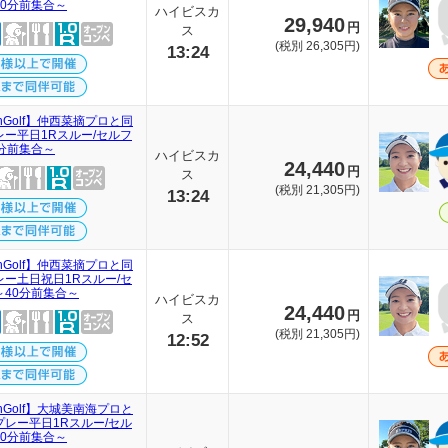
40分前集合～
ハイビスカ
29,940
円
ス
(税別 26,305円)
13:24
thGolf】仲西菜摘プロと同
レー平日1Rスルー/セルフ
0分前集合～
ハイビスカ
24,440
円
ス
(税別 21,305円)
13:24
thGolf】仲西菜摘プロと同
レー土日祝日1Rスルー/セ
～40分前集合～
ハイビスカ
24,440
円
ス
(税別 21,305円)
12:52
thGolf】大城美南海プロと
プレー平日1Rスルー/セル
40分前集合～