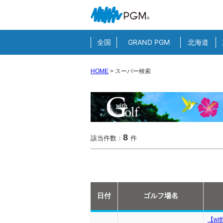
全国
GRAND PGM
北海道
HOME
>
スーパー検索
8
該当件数：
件
日付
ゴルフ場名
【wi