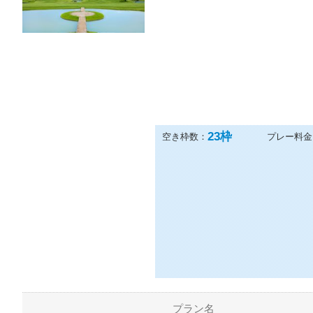
若木ゴルフ倶楽部（佐賀県）
住所：
〒843-0152 佐賀県武雄市
電話：
0954-26-3030
23
枠
空き枠数：
プレー料金