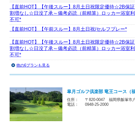
プラン名
【直前HOT】【午後スルー】8月土日祝限定優待☆2B保
割増なし☆日没了承～備考必読（前精算）ロッカー浴室利
不可*
【直前HOT】【午前スルー】8月土日祝/セルフプレー*
【直前HOT】【午後スルー】8月土日祝限定優待☆2B保
割増なし☆日没了承～備考必読（前精算）ロッカー浴室利
不可*
他の6プランも見る
皐月ゴルフ倶楽部 竜王コース（
住所：
〒820-0047 福岡県飯塚市八
電話：
0948-25-2000