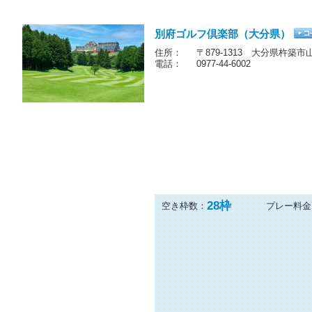
他の11プランも見る
別府ゴルフ倶楽部（大分県）
住所：
〒879-1313 大分県杵築市
電話：
0977-44-6002
28
枠
空き枠数：
プレー料金