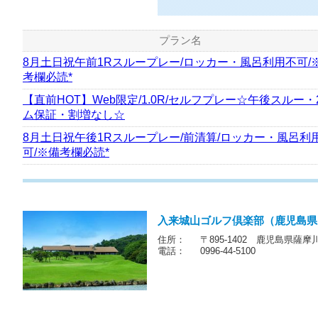
プラン名
8月土日祝午前1Rスループレー/ロッカー・風呂利用不可/
考欄必読*
【直前HOT】Web限定/1.0R/セルフプレー☆午後スルー・
ム保証・割増なし☆
8月土日祝午後1Rスループレー/前清算/ロッカー・風呂利
可/※備考欄必読*
入来城山ゴルフ倶楽部（鹿児島県
住所：
〒895-1402 鹿児島県薩摩
電話：
0996-44-5100