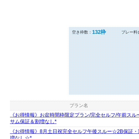
132
枠
空き枠数：
プレー料
プラン名
《お得情報》お盆時間枠限定プラン/完全セルフ/午前スルー
サム保証＆割増なし*