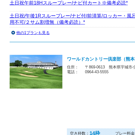
【直前HOT】土日祝/午後1Rスループレー/ナビ付/前清算/
ッカー・風呂利用不可/２サム割増無（備考必読）*
土日祝午前18Hスループレー/ナビ付カート※備考必読*
土日祝/午後1Rスループレー/ナビ付/前清算/ロッカー・風
用不可/２サム割増無（備考必読）*
他の1プランも見る
ワールドカントリー倶楽部（熊本
住所：
〒869-0613 熊本県宇城市
電話：
0964-43-5555