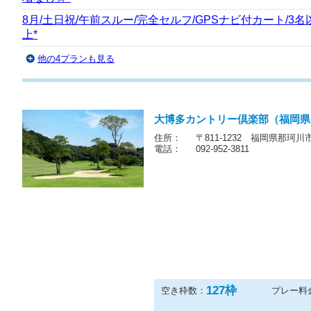
《お得情報》8月土日祝完全セルフ午後スルー☆2B保証・
増なし☆*
8月/土日祝/午前スルー/完全セルフ/GPSナビ付カート/3名
上*
他の4プランも見る
大博多カントリー倶楽部（福岡県
住所：
〒811-1232 福岡県那珂
電話：
092-952-3811