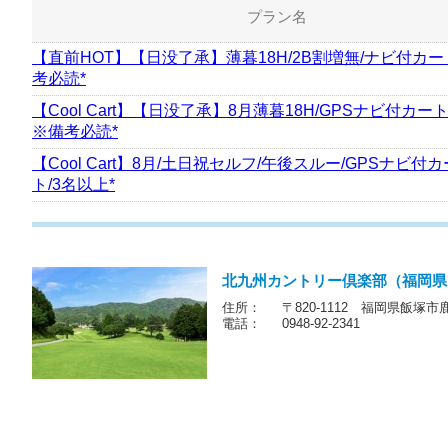
プラン名
【直前HOT】【日没了承】薄暮18H/2B割増無/ナビ付カー
考必読*
【Cool Cart】【日没了承】8月薄暮18H/GPSナビ付カー
※備考必読*
【Cool Cart】8月/土日祝セルフ/午後スルー/GPSナビ付カ
ト/3名以上*
北九州カントリー倶楽部（福岡県
住所：
〒820-1112 福岡県飯塚市
電話：
0948-92-2341