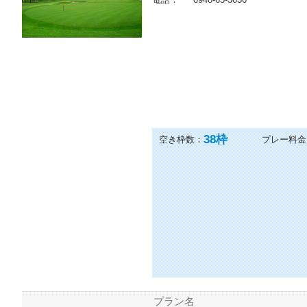
福岡レイクサイドカントリークラ
住所：
〒820-0077 福岡県飯塚市椋
電話：
0948-65-3636
38
枠
空き枠数：
プレー料金