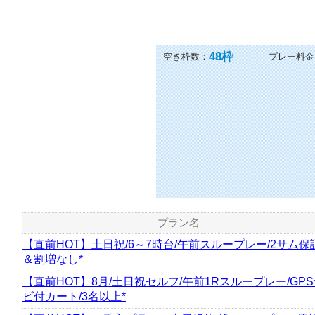
48
枠
空き枠数：
プレー料金
プラン名
【直前HOT】土日祝/6～7時台/午前スループレー/2サム保
＆割増なし*