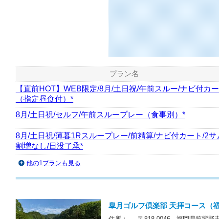
プラン名
【直前HOT】WEB限定/8月/土日祝/午前スルー/ナビ付カ
（指定昼食付）*
8月/土日祝/セルフ/午前スループレー（食事別）*
8月/土日祝/薄暮1Rスループレー/前精算/ナビ付カート/2サ
割増なし/日没了承*
他の1プランも見る