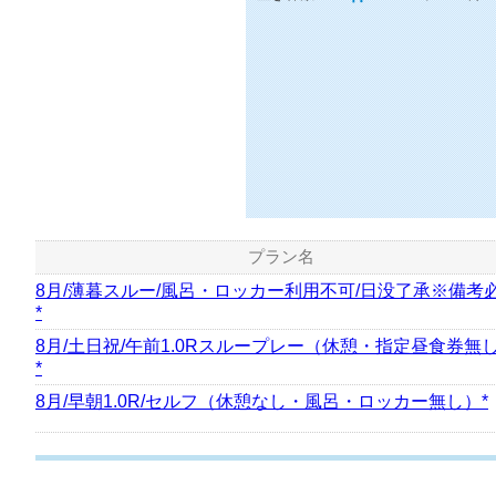
14
枠
空き枠数：
プレー料金
プラン名
8月/薄暮スルー/風呂・ロッカー利用不可/日没了承※備考
*
8月/土日祝/午前1.0Rスループレー（休憩・指定昼食券無
*
8月/早朝1.0R/セルフ（休憩なし・風呂・ロッカー無し）*