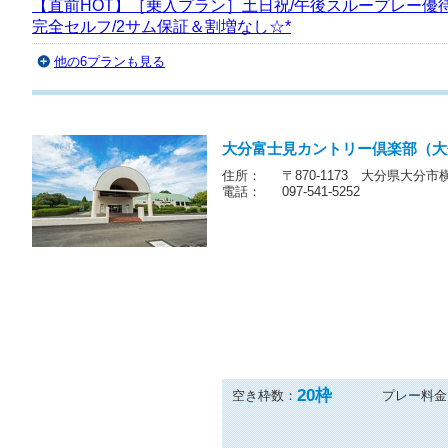
【直前HOT】8月/土日祝セルフ/午前1Rスループレー/GP
ビ付カート/3名以上*
【直前HOT】［乗入プラン］土日祝/午後スループレー優待
完全セルフ/2サム保証＆割増なし☆*
他の6プランも見る
大分富士見カントリー倶楽部（大
住所：
〒870-1173 大分県大分市横
電話：
097-541-5252