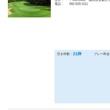
皐月ゴルフ倶楽部 天拝コース（
住所：
〒818-0046 福岡県筑紫野
電話：
092-929-3111
21
枠
空き枠数：
プレー料金