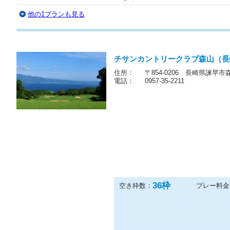
【直前HOT】8月/午後1Rスルー/食事なし/前精算/ロッカ
お風呂不可/日没了承/2B割増なし*
他の1プランも見る
チサンカントリークラブ森山（長
住所：
〒854-0206 長崎県諫早市
電話：
0957-35-2211
36
枠
空き枠数：
プレー料金