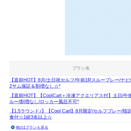
40
枠
空き枠数：
プレー料金
プラン名
【直前HOT】8月/土日祝セルフ/午前1Rスループレー/ナビ
2サム保証＆割増なし☆*
【直前HOT】【CoolCart＋冷凍アクエリアス付】土日/午
ルー/割増なし/ロッカー風呂不可*
【1.5ラウンド♪】【Cool Cart】8月限定/セルフプレー/指