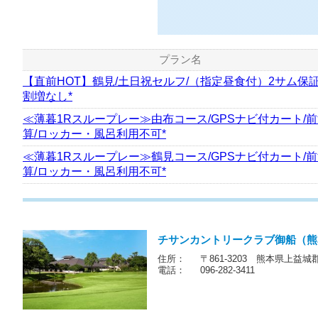
プラン名
【直前HOT】鶴見/土日祝セルフ/（指定昼食付）2サム保
割増なし*
≪薄暮1Rスループレー≫由布コース/GPSナビ付カート/
算/ロッカー・風呂利用不可*
≪薄暮1Rスループレー≫鶴見コース/GPSナビ付カート/
算/ロッカー・風呂利用不可*
チサンカントリークラブ御船（熊
住所：
〒861-3203 熊本県上益城
電話：
096-282-3411