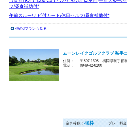
【直前HOT】鰻重付き★午前スルー/ナビ付カート/土日祝
備考必読*
【直前HOT】CoolCart・ｿﾌﾄﾄﾞﾘﾝｸ(オロポ付)午前スルー/
フ/昼食補助付*
午前スルー/ナビ付カート/休日セルフ/昼食補助付*
他の3プランも見る
ムーンレイクゴルフクラブ 鞍手
住所：
〒807-1308 福岡県鞍手郡
電話：
0949-42-8200