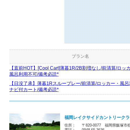
20
枠
空き枠数：
プレー料金
プラン名
【直前HOT】[Cool Cart]薄暮1R/2B割増なし/前清算/ロッ
風呂利用不可/備考必読*
【日没了承】薄暮1Rスループレー/前清算/ロッカー・風呂
ナビ付カート/備考必読*