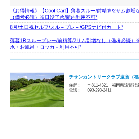
プラン名
《お得情報》【Cool Cart】薄暮スルー/前精算/2サム割増
（備考必読）※日没了承/館内利用不可*
8月/土日祝セルフ/スル－プレ－/GPSナビ付カート*
薄暮1Rスループレー/前精算/2サム割増なし（備考必読）
承・お風呂・ロッカ－利用不可*
チサンカントリークラブ遠賀（福
住所：
〒811-4321 福岡県遠賀郡
電話：
093-293-2411