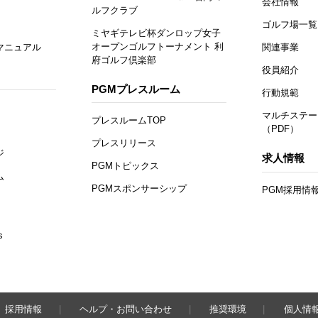
会社情報
ルフクラブ
ゴルフ場一覧
ミヤギテレビ杯ダンロップ女子
オープンゴルフトーナメント 利
マニュアル
関連事業
府ゴルフ倶楽部
役員紹介
PGMプレスルーム
行動規範
マルチステー
プレスルームTOP
（PDF）
プレスリリース
ジ
求人情報
PGMトピックス
ム
PGMスポンサーシップ
PGM採用情
s
採用情報
ヘルプ・お問い合わせ
推奨環境
個人情