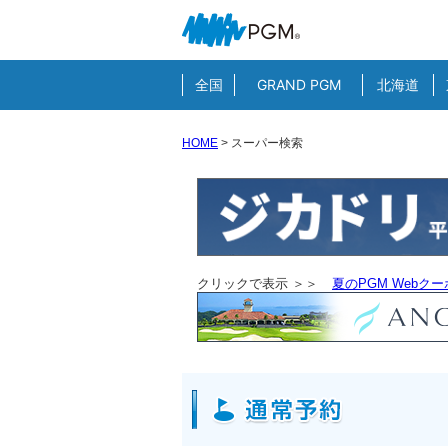
全国
GRAND PGM
北海道
HOME
>
スーパー検索
クリックで表示 ＞＞
夏のPGM Webク