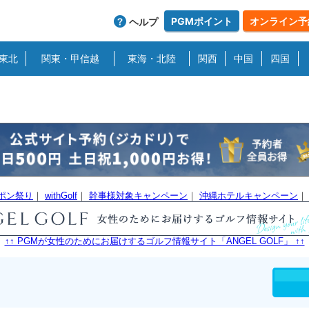
PGMポイント
オンライン予
ヘルプ
東北
関東・甲信越
東海・北陸
関西
中国
四国
ーポン祭り
｜
withGolf
｜
幹事様対象キャンペーン
｜
沖縄ホテルキャンペーン
↑↑ PGMが女性のためにお届けするゴルフ情報サイト「ANGEL GOLF」 ↑↑