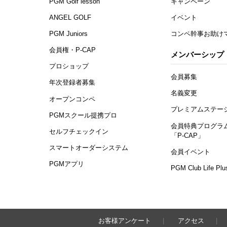
PGM Golf lesson
キャンペーン
ANGEL GOLF
イベント
PGM Juniors
コンペ幹事お助け
会員権・P-CAP
メンバーシップ
プロショップ
会員募集
年次登録者募集
名義変更
オープンコンペ
プレミアムステー
PGMスクール提携プロ
会員特典プログラ
セルフチェックイン
「P-CAP」
スマートオーダーシステム
会員イベント
PGMアプリ
PGM Club Life Plu
お客様アンケート
アクセス