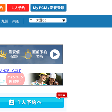
約
１人予約
My PGM / 新規登録
九州・沖縄
｜
ANGEL GOLF