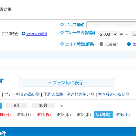
索結果
ゴルフ場名
プレー料金(総額)
10時台
その他の時間帯
円 ～
エリア/都道府県
北海道/
順
|
プレー料金の高い順
|
予約人気順
|
空き枠の多い順
|
空き枠の少ない順
9月
10月
8/14(金)
8/9(日)
8/10(月)
8/11(祝)
8/12(水)
8/13(木)
8/15(土)
0件