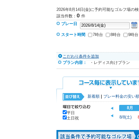
2026年8月14日(金)に予約可能なゴルフ場
の検
0
該当件数：
件
プレー日
スタート時間
7時台
8時台
9時台
こだわり条件を追加
プラン内容：
・レディス向けプラン
新着順
|
プレー料金の安い
8月
平日
8/8(土)
土日祝