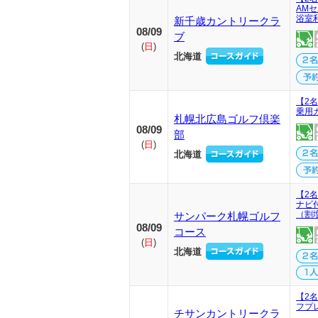
AM
浴室
新千歳カントリークラ
08/09
ブ
(
日
)
北海道
【2名
乗用
札幌北広島ゴルフ倶楽
08/09
部
(
日
)
北海道
【2名
ナビ
（割
サンパーク札幌ゴルフ
08/09
コース
(
日
)
北海道
【2
フプ
チサンカントリークラ