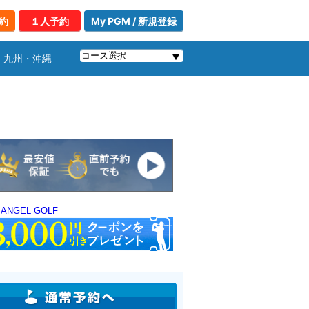
約
１人予約
My PGM / 新規登録
九州・沖縄
｜
ANGEL GOLF