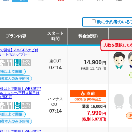
既に予約者のいる
スタート
プラン内容
料金(総額)
時間
人数を選択した
で開催】AM/GPSナビ付
カート/セルフプレー
東OUT
14,900
円
07:14
(税別 12,719円)
名様以上で開催】WEB限定/
セルフスルー/平日火曜日は
利用不可
ハマナス
08/31(月)00時台迄
OUT
通常
16,000円
07:14
7,990
円
(税別 6,873円)
名様以上で開催】WEB限定/