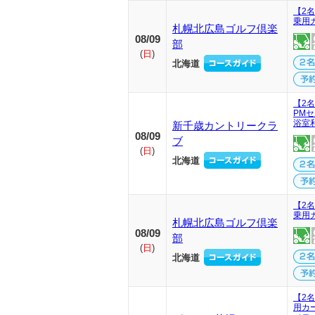
【2名
乗用
札幌北広島ゴルフ倶楽
08/09
部
(
日
)
北海道
【2
PM
浴室
新千歳カントリークラ
08/09
ブ
(
日
)
北海道
【2名
乗用
札幌北広島ゴルフ倶楽
08/09
部
(
日
)
北海道
【2
用カ