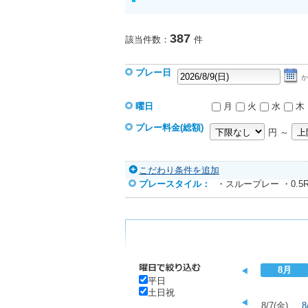
387
該当件数：
件
プレー日
か
曜日
月
火
水
木
プレー料金(総額)
円 ～
こだわり条件を追加
プレースタイル：
・スループレー
・0.5
8月
平日
土日祝
8/7(金)
8