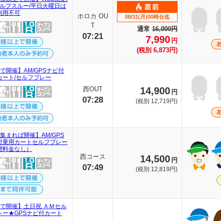
セルフスルー/平日火曜日は
利用不可
ホロカ OU
08/31(月)00時台迄
T
通常
16,000円
07:21
7,990
円
(税別 6,873円)
で開催】AM/GPSナビ付
カート/セルフプレー
西OUT
14,900
円
07:28
(税別 12,719円)
集まれば開催】AM/GPS
付乗用カートセルフプレー
増料金なし）
西コース
14,500
円
07:49
(税別 12,819円)
名で開催】土日祝 ＡＭセル
レー★GPSナビ付カート