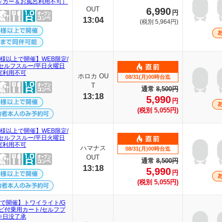
ッカー＆お風呂利用不可）
OUT
6,990
円
13:04
(税別 5,964円)
名様以上で開催】WEB限定/
/セルフスルー/平日火曜日
室利用不可
ホロカ OU
08/31(月)00時台迄
T
通常
8,500円
13:18
5,990
円
(税別 5,055円)
名様以上で開催】WEB限定/
/セルフスルー/平日火曜日
室利用不可
ハマナス
08/31(月)00時台迄
OUT
通常
8,500円
13:18
5,990
円
(税別 5,055円)
名で開催】トワイライト/G
ナビ付乗用カート/セルフプ
※日没了承