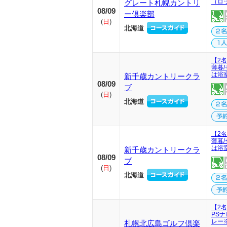
（ロ
グレート札幌カントリ
08/09
ー倶楽部
(
日
)
北海道
【2
薄暮
は浴
新千歳カントリークラ
08/09
ブ
(
日
)
北海道
【2
薄暮
は浴
新千歳カントリークラ
08/09
ブ
(
日
)
北海道
【2
PS
レー
札幌北広島ゴルフ倶楽