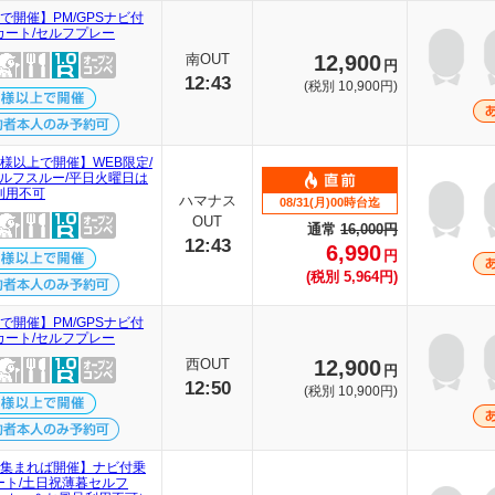
で開催】PM/GPSナビ付
カート/セルフプレー
南OUT
12,900
円
12:43
(税別 10,900円)
名様以上で開催】WEB限定/
セルフスルー/平日火曜日は
利用不可
ハマナス
08/31(月)00時台迄
OUT
通常
16,000円
12:43
6,990
円
(税別 5,964円)
で開催】PM/GPSナビ付
カート/セルフプレー
西OUT
12,900
円
12:50
(税別 10,900円)
名集まれば開催】ナビ付乗
ート/土日祝薄暮セルフ