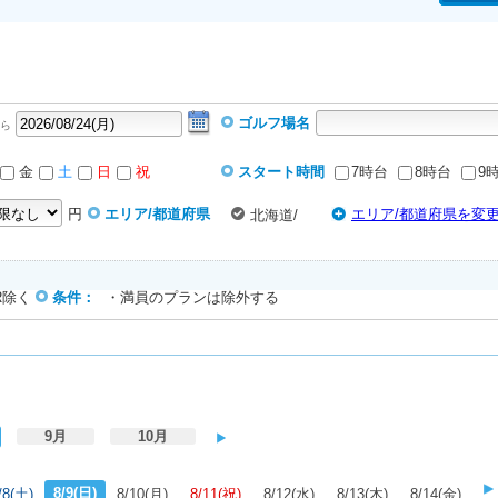
ゴルフ場名
ら
金
土
日
祝
スタート時間
7時台
8時台
9
円
エリア/都道府県
エリア/都道府県を変
北海道/
R除く
条件：
・満員のプランは除外する
9月
10月
8/9(日)
/8(土)
8/10(月)
8/11(祝)
8/12(水)
8/13(木)
8/14(金)