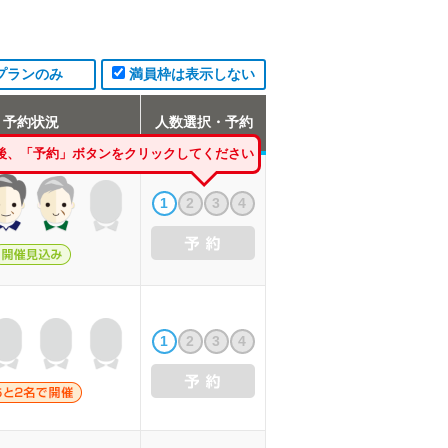
プランのみ
満員枠は表示しない
予約状況
人数選択・予約
後、「予約」ボタンをクリックしてください
1
2
3
4
1
2
3
4