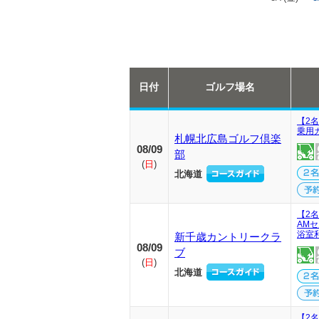
日付
ゴルフ場名
【2名
乗用
札幌北広島ゴルフ倶楽
08/09
部
(
日
)
北海道
【2
AM
浴室
新千歳カントリークラ
08/09
ブ
(
日
)
北海道
【2