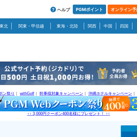
PGMポイント
オンライン予
ヘルプ
東北
関東・甲信越
東海・北陸
関西
中国
四国
ーポン祭り
｜
withGolf
｜
幹事様対象キャンペーン
｜
沖縄ホテルキャンペーン
↑↑ 3,000円クーポン400名様にプレゼント！ ↑↑