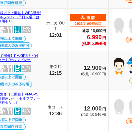
名様以上で開催】WEB限定/
セルフスルー/平日火曜日は
利用不可
ホロカ OU
08/31(月)00時台迄
T
通常
16,000円
12:01
6,990
円
(税別 5,964円)
で開催】PM/GPSナビ付
カート/セルフプレー
東OUT
12,900
円
12:15
(税別 10,900円)
集まれば開催】PM/GPS
付乗用カートセルフプレー
増料金なし）
南コース
12,000
円
12:36
(税別 10,546円)