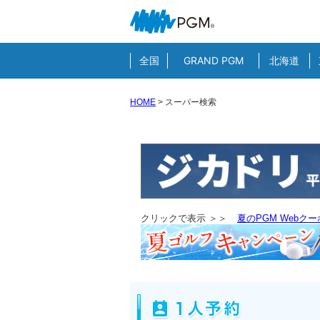
全国
GRAND PGM
北海道
HOME
>
スーパー検索
クリックで表示 ＞＞
夏のPGM Webク