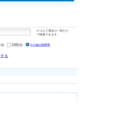
※ゴルフ場名の一部だけ
で検索できます。
時台
10時台
その他の時間帯
更する