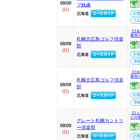
08/09
ブ銭凾
(
日
)
北海道
【2名
乗用
札幌北広島ゴルフ倶楽
08/09
部
(
日
)
北海道
【2名
乗用
札幌北広島ゴルフ倶楽
08/09
部
(
日
)
北海道
【2
ビ付乗
グレート札幌カントリ
08/09
ー倶楽部
(
日
)
北海道