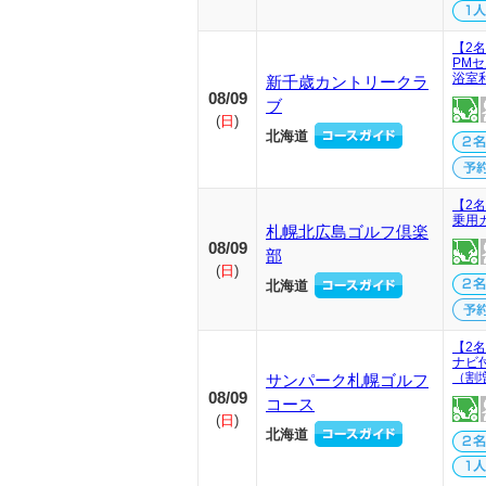
【2
PM
浴室
新千歳カントリークラ
08/09
ブ
(
日
)
北海道
【2名
乗用
札幌北広島ゴルフ倶楽
08/09
部
(
日
)
北海道
【2名
ナビ
（割
サンパーク札幌ゴルフ
08/09
コース
(
日
)
北海道