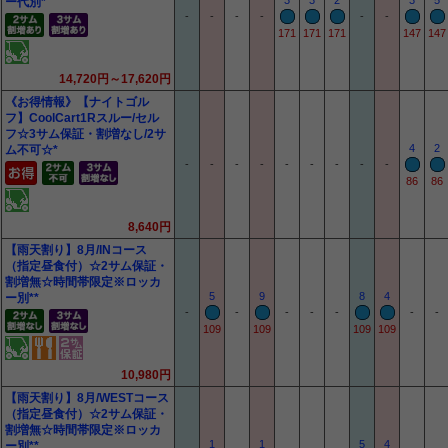
3
3
2
3
5
ー代別*
-
-
-
-
-
-
171
171
171
147
147
14,720円～17,620円
《お得情報》【ナイトゴル
フ】CoolCart1Rスルー/セル
フ☆3サム保証・割増なし/2サ
4
2
ム不可☆*
-
-
-
-
-
-
-
-
-
86
86
8,640円
【雨天割り】8月/INコース
（指定昼食付）☆2サム保証・
割増無☆時間帯限定※ロッカ
5
9
8
4
ー別**
-
-
-
-
-
-
-
109
109
109
109
10,980円
【雨天割り】8月/WESTコース
（指定昼食付）☆2サム保証・
割増無☆時間帯限定※ロッカ
1
1
5
4
ー別**