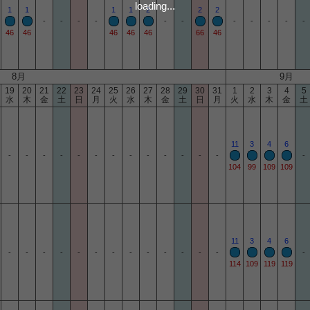
loading...
1
1
1
1
2
2
2
-
-
-
-
-
-
-
-
-
-
-
46
46
46
46
46
66
46
8月
9月
19
20
21
22
23
24
25
26
27
28
29
30
31
1
2
3
4
5
水
木
金
土
日
月
火
水
木
金
土
日
月
火
水
木
金
土
11
3
4
6
-
-
-
-
-
-
-
-
-
-
-
-
-
-
104
99
109
109
11
3
4
6
-
-
-
-
-
-
-
-
-
-
-
-
-
-
114
109
119
119