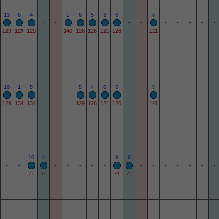
13
6
4
1
6
5
3
6
6
-
-
-
-
-
-
-
-
-
129
129
129
140
126
126
121
126
121
10
1
5
5
4
6
5
5
-
-
-
-
-
-
-
-
-
-
129
134
134
129
126
121
126
121
10
8
9
6
-
-
-
-
-
-
-
-
-
-
-
-
-
-
71
71
71
71