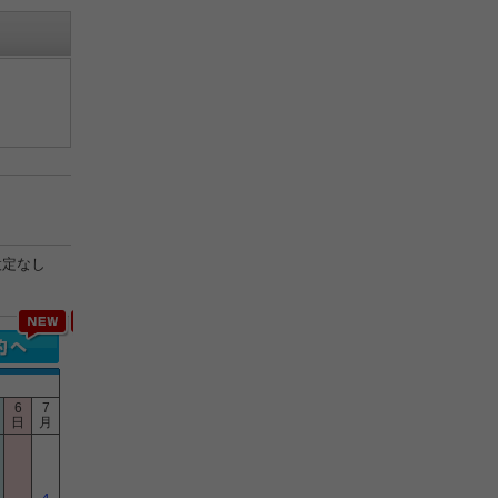
設定なし
6
7
日
月