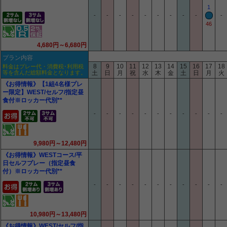
1
-
-
-
-
-
-
-
-
-
-
46
4,680円～6,680円
プラン内容
8
9
10
11
12
13
14
15
16
17
18
料金はプレー代・消費税･利用税
等を含んだ総額料金となります。
土
日
月
祝
水
木
金
土
日
月
火
《お得情報》【1組4名様プレ
ー限定】WEST/セルフ/指定昼
食付※ロッカー代別**
-
-
-
-
-
-
-
-
-
-
-
9,980円～12,480円
《お得情報》WESTコース/平
日セルフプレー（指定昼食
付）※ロッカー代別**
-
-
-
-
-
-
-
-
-
-
-
10,980円～13,480円
《お得情報》WEST/セルフ/指