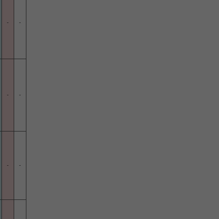
-
-
-
-
-
-