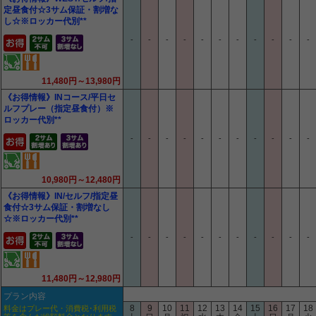
定昼食付☆3サム保証・割増な
し☆※ロッカー代別**
-
-
-
-
-
-
-
-
-
-
-
11,480円～13,980円
《お得情報》INコース/平日セ
ルフプレー（指定昼食付）※
ロッカー代別**
-
-
-
-
-
-
-
-
-
-
-
10,980円～12,480円
《お得情報》IN/セルフ/指定昼
食付☆3サム保証・割増なし
☆※ロッカー代別**
-
-
-
-
-
-
-
-
-
-
-
11,480円～12,980円
プラン内容
8
9
10
11
12
13
14
15
16
17
18
料金はプレー代・消費税･利用税