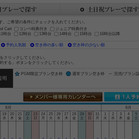
す。ご希望の条件にチェックを入れてください。
ol Cart
コンペ特典付き
ジュニア特典付き
11時台
12時台
13時台
14時台
15時台
16時台以降
予約人気順
空き枠の多い順
空き枠の少ない順
をクリックしてください。
約する」ボタンをクリックしてください。
:PGM限定プラン空き枠
:通常プラン空き枠
:完売/プラン
8月
9月
19
20
21
22
23
24
25
26
27
28
29
30
31
1
2
3
4
5
水
木
金
土
日
月
火
水
木
金
土
日
月
火
水
木
金
土