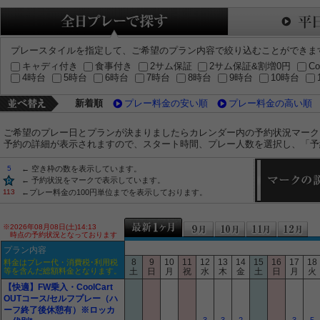
プレースタイルを指定して、ご希望のプラン内容で絞り込むことができま
キャディ付き
食事付き
2サム保証
2サム保証&割増0円
Co
4時台
5時台
6時台
7時台
8時台
9時台
10時台
新着順
プレー料金の安い順
プレー料金の高い順
ご希望のプレー日とプランが決まりましたらカレンダー内の予約状況マーク
予約の詳細が表示されますので、スタート時間、プレー人数を選択し、「予
5
← 空き枠の数を表示しています。
← 予約状況をマークで表示しています。
113
←プレー料金の100円単位までを表示しております。
※2026年08月08日(土)14:13
時点の予約状況となっております
プラン内容
8
9
10
11
12
13
14
15
16
17
18
料金はプレー代・消費税･利用税
等を含んだ総額料金となります。
土
日
月
祝
水
木
金
土
日
月
火
【快適】FW乗入・CoolCart
OUTコース/セルフプレー（ハ
ーフ終了後休憩有）※ロッカ