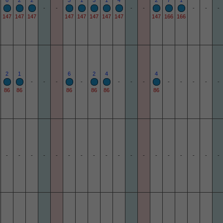
6
2
2
3
1
3
1
4
2
7
1
-
-
-
-
-
-
-
147
147
147
147
147
147
147
147
147
166
166
2
1
6
2
4
4
-
-
-
-
-
-
-
-
-
-
-
-
86
86
86
86
86
86
-
-
-
-
-
-
-
-
-
-
-
-
-
-
-
-
-
-