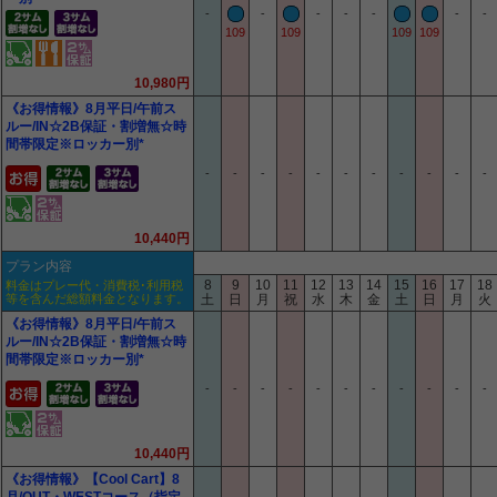
-
-
-
-
-
-
-
109
109
109
109
10,980円
《お得情報》8月平日/午前ス
ルー/IN☆2B保証・割増無☆時
間帯限定※ロッカー別*
-
-
-
-
-
-
-
-
-
-
-
10,440円
プラン内容
8
9
10
11
12
13
14
15
16
17
18
料金はプレー代・消費税･利用税
等を含んだ総額料金となります。
土
日
月
祝
水
木
金
土
日
月
火
《お得情報》8月平日/午前ス
ルー/IN☆2B保証・割増無☆時
間帯限定※ロッカー別*
-
-
-
-
-
-
-
-
-
-
-
10,440円
《お得情報》【Cool Cart】8