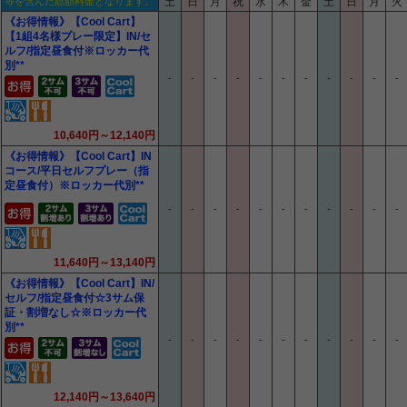
等を含んだ総額料金となります。
土
日
月
祝
水
木
金
土
日
月
火
《お得情報》【Cool Cart】
【1組4名様プレー限定】IN/セ
ルフ/指定昼食付※ロッカー代
別**
-
-
-
-
-
-
-
-
-
-
-
10,640円～12,140円
《お得情報》【Cool Cart】IN
コース/平日セルフプレー（指
定昼食付）※ロッカー代別**
-
-
-
-
-
-
-
-
-
-
-
11,640円～13,140円
《お得情報》【Cool Cart】IN/
セルフ/指定昼食付☆3サム保
証・割増なし☆※ロッカー代
別**
-
-
-
-
-
-
-
-
-
-
-
12,140円～13,640円