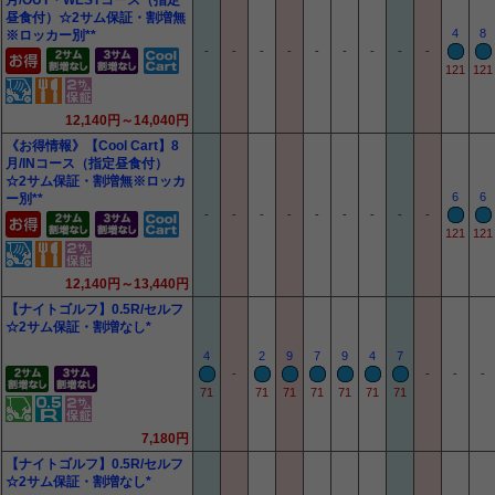
月/OUT・WESTコース（指定
昼食付）☆2サム保証・割増無
4
8
※ロッカー別**
-
-
-
-
-
-
-
-
-
121
121
12,140円～14,040円
《お得情報》【Cool Cart】8
月/INコース（指定昼食付）
☆2サム保証・割増無※ロッカ
6
6
ー別**
-
-
-
-
-
-
-
-
-
121
121
12,140円～13,440円
【ナイトゴルフ】0.5R/セルフ
☆2サム保証・割増なし*
4
2
9
7
9
4
7
-
-
-
-
71
71
71
71
71
71
71
7,180円
【ナイトゴルフ】0.5R/セルフ
☆2サム保証・割増なし*