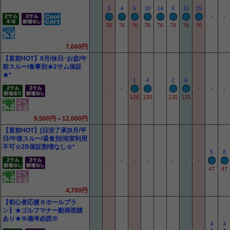
3
4
5
10
14
6
11
15
-
-
-
76
76
76
76
76
76
76
76
7,660円
【直前HOT】8月/休日･お盆/午
前スルー/食事別★2サム保証
★*
1
4
2
6
-
-
-
-
-
-
-
120
120
120
115
9,500円～12,000円
【直前HOT】[日没了承]8月/平
日/午後スルー/昼食別/浴室利用
不可☆2B保証割増なし☆*
5
8
-
-
-
-
-
-
-
-
-
47
47
4,700円
【初心者応援９ホールプラ
ン】★ゴルフマナー動画視聴
あり★※備考必読※
4
4