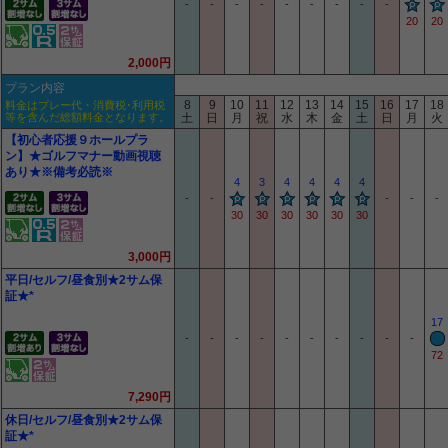
-
-
-
-
-
-
-
-
-
20
20
2,000円
プラン内容
8
9
10
11
12
13
14
15
16
17
18
料金はプレー代・消費税･利用税
等を含んだ総額料金となります。
土
日
月
祝
水
木
金
土
日
月
火
【初心者応援９ホールプラ
ン】★ゴルフマナー動画視聴
あり★※備考必読※
4
3
4
4
4
4
-
-
-
-
-
30
30
30
30
30
30
3,000円
平日/セルフ/昼食別★2サム保
証★*
17
-
-
-
-
-
-
-
-
-
-
72
7,290円
休日/セルフ/昼食別★2サム保
証★*