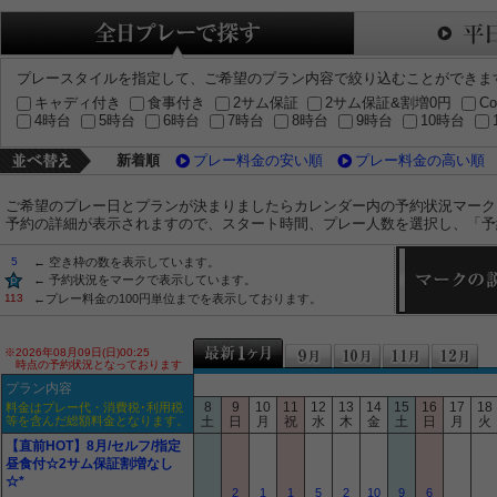
プレースタイルを指定して、ご希望のプラン内容で絞り込むことができま
キャディ付き
食事付き
2サム保証
2サム保証&割増0円
Co
4時台
5時台
6時台
7時台
8時台
9時台
10時台
新着順
プレー料金の安い順
プレー料金の高い順
ご希望のプレー日とプランが決まりましたらカレンダー内の予約状況マーク
予約の詳細が表示されますので、スタート時間、プレー人数を選択し、「予
5
← 空き枠の数を表示しています。
← 予約状況をマークで表示しています。
113
←プレー料金の100円単位までを表示しております。
※2026年08月09日(日)00:25
時点の予約状況となっております
プラン内容
8
9
10
11
12
13
14
15
16
17
18
料金はプレー代・消費税･利用税
等を含んだ総額料金となります。
土
日
月
祝
水
木
金
土
日
月
火
【直前HOT】8月/セルフ/指定
昼食付☆2サム保証割増なし
☆*
2
1
1
5
2
10
9
6