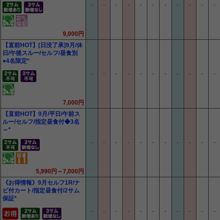
-
-
-
-
-
-
-
-
-
-
-
9,000円
【直前HOT】[日没了承]9月/休
日/午後スルー/セルフ/昼食別
●4名限定*
-
-
-
-
-
-
-
-
-
-
-
7,000円
【直前HOT】9月/平日/午前ス
ルー/セルフ/指定昼食付◆3名
～*
-
-
-
-
-
-
-
-
-
-
-
5,990円～7,000円
《お得情報》9月セルフ1R/ナ
ビ付カート/指定昼食付/2サム
保証*
-
-
-
-
-
-
-
-
-
-
-