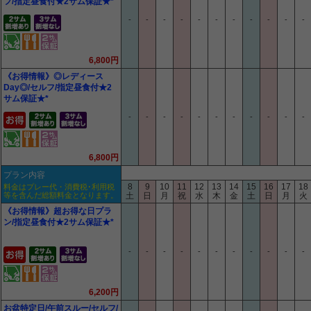
フ/指定昼食付★2サム保証★*
-
-
-
-
-
-
-
-
-
-
-
6,800円
《お得情報》◎レディース
Day◎/セルフ/指定昼食付★2
サム保証★*
-
-
-
-
-
-
-
-
-
-
-
6,800円
プラン内容
8
9
10
11
12
13
14
15
16
17
18
料金はプレー代・消費税･利用税
等を含んだ総額料金となります。
土
日
月
祝
水
木
金
土
日
月
火
《お得情報》超お得な日プラ
ン/指定昼食付★2サム保証★*
-
-
-
-
-
-
-
-
-
-
-
6,200円
お盆特定日/午前スルー/セルフ/