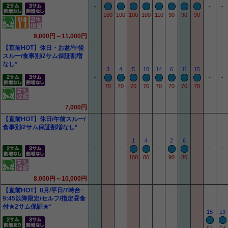
-
-
-
100
100
100
100
110
90
90
90
9,000円～11,000円
【直前HOT】休日・お盆/午後
スルー/食事別/2サム保証割増
なし*
3
4
5
10
14
6
11
15
-
-
-
70
70
70
70
70
70
70
70
7,000円
【直前HOT】休日/午前スルー/
食事別/2サム保証割増なし*
1
4
2
6
-
-
-
-
-
-
-
100
80
90
80
8,000円～10,000円
【直前HOT】8月/平日/7時台･
9:45以降限定/セルフ/指定昼食
付★2サム保証★*
15
13
-
-
-
-
-
-
-
-
-