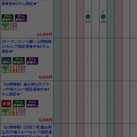
昼食別★2サム保証★*
4
2
-
-
-
-
-
-
-
-
-
143
143
14,300円
[オープンコンペ]新！山岡肉祭
り/セルフ/指定昼食付★2サム
保証★*
-
-
-
-
-
-
-
-
-
-
-
8,800円
《お得情報》超お得な日プラ
ン/午前スルー/指定昼食付★2
サム保証★*
-
-
-
-
-
-
-
-
-
-
-
6,200円
《お得情報》[日没了承]超お得
な日/午後スルー/セルフ/指定昼