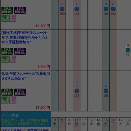
2
1
9
6
-
-
-
-
-
-
-
153
153
153
153
15,300円
[日没了承]平日/午後スルー/セ
ルフ/昼食別/浴室利用不可☆2
サム保証割増無☆*
8
-
-
-
-
-
-
-
-
-
-
72
7,290円
休日/午前スルー/セルフ/昼食別
★2サム保証★*
1
6
-
-
-
-
-
-
-
-
-
153
153
15,300円
プラン内容
8
9
10
11
12
13
14
15
16
17
18
料金はプレー代・消費税･利用税
等を含んだ総額料金となります。
土
日
月
祝
水
木
金
土
日
月
火
[日没了承]休日･お盆特定日/午