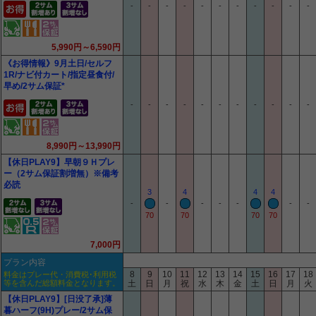
-
-
-
-
-
-
-
-
-
-
-
5,990円～6,590円
《お得情報》9月土日/セルフ
1R/ナビ付カート/指定昼食付/
早め/2サム保証*
-
-
-
-
-
-
-
-
-
-
-
8,990円～13,990円
【休日PLAY9】早朝９Ｈプレ
ー（2サム保証割増無）※備考
必読
3
4
4
4
-
-
-
-
-
-
-
70
70
70
70
7,000円
プラン内容
8
9
10
11
12
13
14
15
16
17
18
料金はプレー代・消費税･利用税
等を含んだ総額料金となります。
土
日
月
祝
水
木
金
土
日
月
火
【休日PLAY9】[日没了承]薄
暮ハーフ(9H)プレー/2サム保