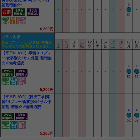
食付/浴室利用不可☆2サム保
5
証割増無☆*
-
-
-
-
-
-
-
-
-
-
62
6,200円
プラン内容
8
9
10
11
12
13
14
15
16
17
18
料金はプレー代・消費税･利用税
等を含んだ総額料金となります。
土
日
月
祝
水
木
金
土
日
月
火
【平日PLAY9】早朝９Ｈプレ
ー/食事別☆2サム保証･割増無
☆※備考必読
4
4
-
-
-
-
-
-
-
-
-
52
52
5,200円
【平日PLAY9】[日没了承]薄
暮9Hプレー/食事別☆2サム保
証割･増無☆※備考必読
4
4
-
-
-
-
-
-
-
-
-
52
52
5,200円