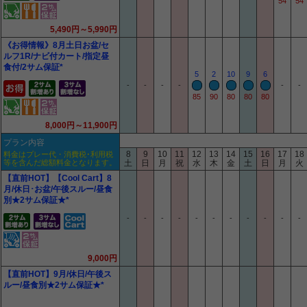
54
54
5,490円～5,990円
《お得情報》8月土日お盆/セ
ルフ1R/ナビ付カート/指定昼
食付/2サム保証*
5
2
10
9
6
-
-
-
-
-
-
85
90
80
80
80
8,000円～11,900円
プラン内容
8
9
10
11
12
13
14
15
16
17
18
料金はプレー代・消費税･利用税
等を含んだ総額料金となります。
土
日
月
祝
水
木
金
土
日
月
火
【直前HOT】【Cool Cart】8
月/休日･お盆/午後スルー/昼食
別★2サム保証★*
-
-
-
-
-
-
-
-
-
-
-
9,000円
【直前HOT】9月/休日/午後ス
ルー/昼食別★2サム保証★*