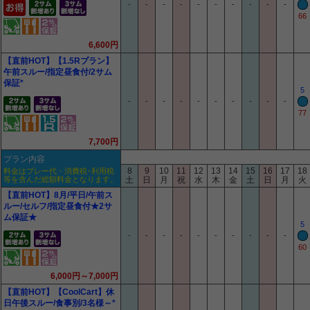
-
-
-
-
-
-
-
-
-
-
66
6,600円
【直前HOT】【1.5Rプラン】
午前スルー/指定昼食付/2サム
保証*
5
-
-
-
-
-
-
-
-
-
-
77
7,700円
プラン内容
8
9
10
11
12
13
14
15
16
17
18
料金はプレー代・消費税･利用税
等を含んだ総額料金となります。
土
日
月
祝
水
木
金
土
日
月
火
【直前HOT】8月/平日/午前ス
ルー/セルフ/指定昼食付★2サ
ム保証★
5
-
-
-
-
-
-
-
-
-
-
60
6,000円～7,000円
【直前HOT】【CoolCart】休
日午後スルー/食事別/3名様～*