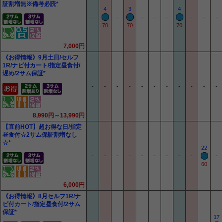
証割増無※備考必読*
4
3
4
-
-
-
-
-
-
-
-
70
70
70
7,000円
《お得情報》9月土日/セルフ
1R/ナビ付カート/指定昼食付/
遅め/2サム保証*
-
-
-
-
-
-
-
-
-
-
-
8,990円～13,990円
【直前HOT】超お得な日/指定
昼食付☆2サム保証割増なし
☆*
22
-
-
-
-
-
-
-
-
-
-
60
6,000円
《お得情報》8月セルフ1R/ナ
ビ付カート/指定昼食付/2サム
保証*
17