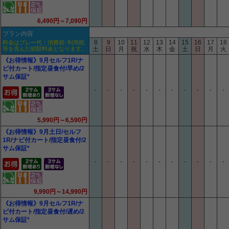
6,490円～7,090円
プラン内容
8
9
10
11
12
13
14
15
16
17
18
料金はプレー代・消費税･利用税
等を含んだ総額料金となります。
土
日
月
祝
水
木
金
土
日
月
火
《お得情報》9月セルフ1R/ナ
ビ付カート/指定昼食付/早め/2
サム保証*
-
-
-
-
-
-
-
-
-
-
-
5,990円～6,590円
《お得情報》9月土日/セルフ
1R/ナビ付カート/指定昼食付/2
サム保証*
-
-
-
-
-
-
-
-
-
-
-
9,990円～14,990円
《お得情報》9月セルフ1R/ナ
ビ付カート/指定昼食付/遅め/2
サム保証*