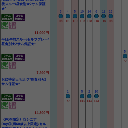
後スルー/昼食別★2サム保証
★*
3
4
5
10
14
6
11
15
-
-
-
110
110
110
110
110
110
110
110
11,000円
平日/午前スルー/セルフプレー/
昼食別★2サム保証★*
5
-
-
-
-
-
-
-
-
-
-
72
7,290円
お盆特定日/セルフ/昼食別★2
サム保証★*
1
5
2
10
-
-
-
-
-
-
-
143
143
143
143
14,300円
《PGM限定》◎シニア
Day◎(満60歳以上限定)/セル