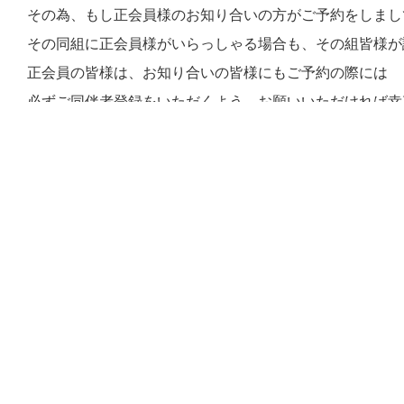
その為、もし正会員様のお知り合いの方がご予約をしまし
その同組に正会員様がいらっしゃる場合も、その組皆様が
正会員の皆様は、お知り合いの皆様にもご予約の際には
必ずご同伴者登録をいただくよう、お願いいただければ幸
もし当日突然ご登録なしの正会員様がご来場いただいた場
先にお支払い済みのビジター様に、返金作業が発生してし
フロントにて混乱が生じてしまうこととなりますし、皆様
ご同伴者登録については徹底いただきますようご協力の程
戻る