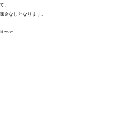
て、
課金なしとなります。
甚です。
合に、
まう恐れがございます。
にご迷惑をおかけしない為にも
お願い申し上げます。